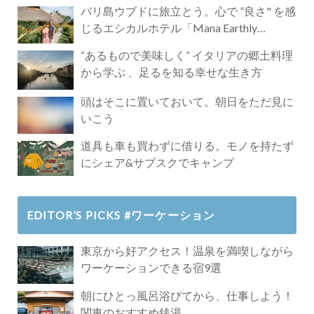
バリ島ウブドに旅立とう。心で ”良さ" を感
じるエシカルホテル「Mana Earthly
Paradise」
“あるもので美味しく” イタリアの郷土料理
から学ぶ 、足るを知る幸せな生き方
頭はそこに置いておいて。朝日をただ見に
いこう
道具も車も買わずに借りる。モノを持たず
にシェア&サブスクでキャンプ
EDITOR’S PICKS #ワーケーション
東京から好アクセス！温泉を満喫しながら
ワーケーションできる宿9選
朝にひとっ風呂浴びてから、仕事しよう！
関東のおすすめ銭湯