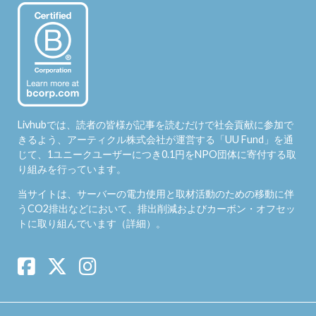
Livhubでは、読者の皆様が記事を読むだけで社会貢献に参加で
きるよう、アーティクル株式会社が運営する「
UU Fund
」を通
じて、1ユニークユーザーにつき0.1円をNPO団体に寄付する取
り組みを行っています。
当サイトは、サーバーの電力使用と取材活動のための移動に伴
うCO2排出などにおいて、排出削減およびカーボン・オフセッ
トに取り組んでいます（
詳細
）。