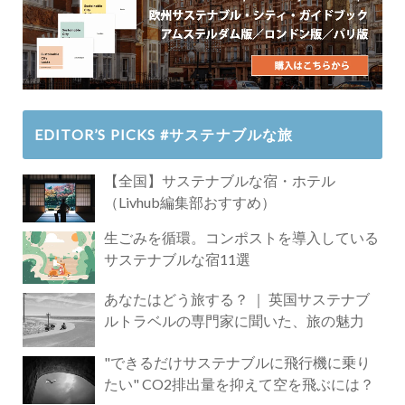
EDITOR’S PICKS #サステナブルな旅
【全国】サステナブルな宿・ホテル
（Livhub編集部おすすめ）
生ごみを循環。コンポストを導入している
サステナブルな宿11選
あなたはどう旅する？ ｜ 英国サステナブ
ルトラベルの専門家に聞いた、旅の魅力
"できるだけサステナブルに飛行機に乗り
たい" CO2排出量を抑えて空を飛ぶには？