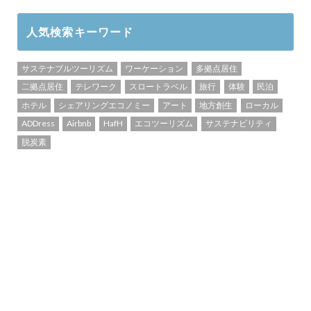
人気検索キーワード
サステナブルツーリズム
ワーケーション
多拠点居住
二拠点居住
テレワーク
スロートラベル
旅行
体験
民泊
ホテル
シェアリングエコノミー
アート
地方創生
ローカル
ADDress
Airbnb
HafH
エコツーリズム
サステナビリティ
脱炭素