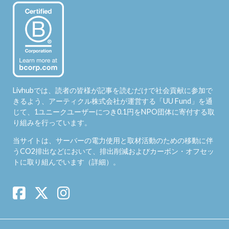
Livhubでは、読者の皆様が記事を読むだけで社会貢献に参加で
きるよう、アーティクル株式会社が運営する「
UU Fund
」を通
じて、1ユニークユーザーにつき0.1円をNPO団体に寄付する取
り組みを行っています。
当サイトは、サーバーの電力使用と取材活動のための移動に伴
うCO2排出などにおいて、排出削減およびカーボン・オフセッ
トに取り組んでいます（
詳細
）。