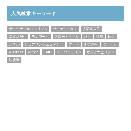
人気検索キーワード
サステナブルツーリズム
ワーケーション
多拠点居住
二拠点居住
テレワーク
スロートラベル
旅行
体験
民泊
ホテル
シェアリングエコノミー
アート
地方創生
ローカル
ADDress
Airbnb
HafH
エコツーリズム
サステナビリティ
脱炭素