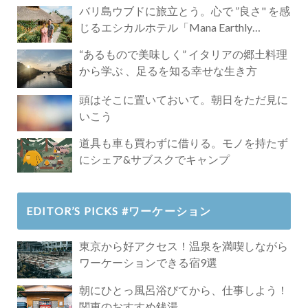
バリ島ウブドに旅立とう。心で ”良さ" を感
じるエシカルホテル「Mana Earthly
Paradise」
“あるもので美味しく” イタリアの郷土料理
から学ぶ 、足るを知る幸せな生き方
頭はそこに置いておいて。朝日をただ見に
いこう
道具も車も買わずに借りる。モノを持たず
にシェア&サブスクでキャンプ
EDITOR’S PICKS #ワーケーション
東京から好アクセス！温泉を満喫しながら
ワーケーションできる宿9選
朝にひとっ風呂浴びてから、仕事しよう！
関東のおすすめ銭湯