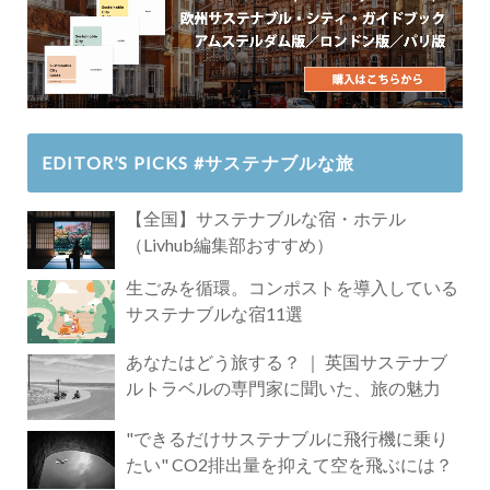
EDITOR’S PICKS #サステナブルな旅
【全国】サステナブルな宿・ホテル
（Livhub編集部おすすめ）
生ごみを循環。コンポストを導入している
サステナブルな宿11選
あなたはどう旅する？ ｜ 英国サステナブ
ルトラベルの専門家に聞いた、旅の魅力
"できるだけサステナブルに飛行機に乗り
たい" CO2排出量を抑えて空を飛ぶには？