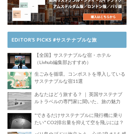
EDITOR’S PICKS #サステナブルな旅
【全国】サステナブルな宿・ホテル
（Livhub編集部おすすめ）
生ごみを循環。コンポストを導入している
サステナブルな宿11選
あなたはどう旅する？ ｜ 英国サステナブ
ルトラベルの専門家に聞いた、旅の魅力
"できるだけサステナブルに飛行機に乗り
たい" CO2排出量を抑えて空を飛ぶには？
バリ島ウブドに旅立とう。心で ”良さ" を感