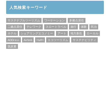
人気検索キーワード
サステナブルツーリズム
ワーケーション
多拠点居住
二拠点居住
テレワーク
スロートラベル
旅行
体験
民泊
ホテル
シェアリングエコノミー
アート
地方創生
ローカル
ADDress
Airbnb
HafH
エコツーリズム
サステナビリティ
脱炭素