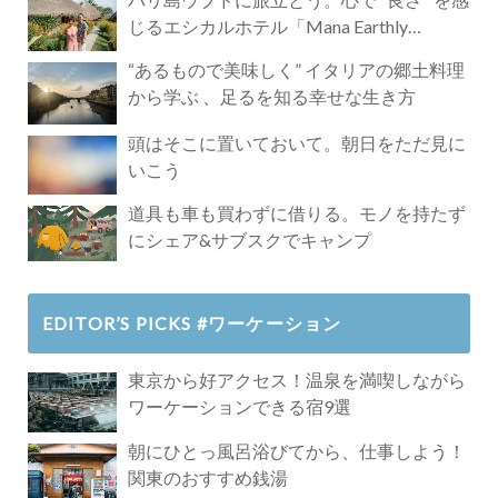
じるエシカルホテル「Mana Earthly
Paradise」
“あるもので美味しく” イタリアの郷土料理
から学ぶ 、足るを知る幸せな生き方
頭はそこに置いておいて。朝日をただ見に
いこう
道具も車も買わずに借りる。モノを持たず
にシェア&サブスクでキャンプ
EDITOR’S PICKS #ワーケーション
東京から好アクセス！温泉を満喫しながら
ワーケーションできる宿9選
朝にひとっ風呂浴びてから、仕事しよう！
関東のおすすめ銭湯