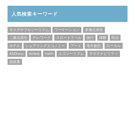
人気検索キーワード
サステナブルツーリズム
ワーケーション
多拠点居住
二拠点居住
テレワーク
スロートラベル
旅行
体験
民泊
ホテル
シェアリングエコノミー
アート
地方創生
ローカル
ADDress
Airbnb
HafH
エコツーリズム
サステナビリティ
脱炭素