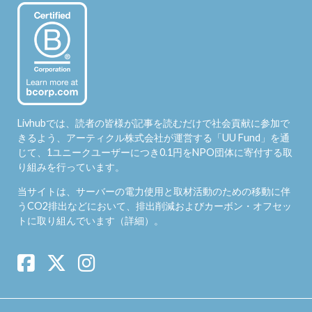
Livhubでは、読者の皆様が記事を読むだけで社会貢献に参加で
きるよう、アーティクル株式会社が運営する「
UU Fund
」を通
じて、1ユニークユーザーにつき0.1円をNPO団体に寄付する取
り組みを行っています。
当サイトは、サーバーの電力使用と取材活動のための移動に伴
うCO2排出などにおいて、排出削減およびカーボン・オフセッ
トに取り組んでいます（
詳細
）。