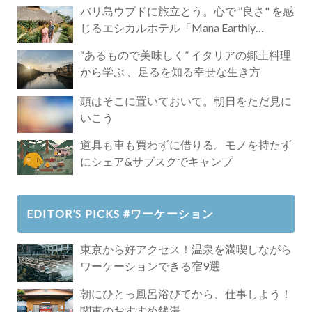
バリ島ウブドに旅立とう。心で ”良さ" を感
じるエシカルホテル「Mana Earthly
Paradise」
“あるもので美味しく” イタリアの郷土料理
から学ぶ 、足るを知る幸せな生き方
頭はそこに置いておいて。朝日をただ見に
いこう
道具も車も買わずに借りる。モノを持たず
にシェア&サブスクでキャンプ
EDITOR’S PICKS #ワーケーション
東京から好アクセス！温泉を満喫しながら
ワーケーションできる宿9選
朝にひとっ風呂浴びてから、仕事しよう！
関東のおすすめ銭湯