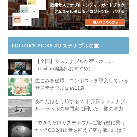
EDITOR’S PICKS #サステナブルな旅
【全国】サステナブルな宿・ホテル
（Livhub編集部おすすめ）
生ごみを循環。コンポストを導入している
サステナブルな宿11選
あなたはどう旅する？ ｜ 英国サステナブ
ルトラベルの専門家に聞いた、旅の魅力
"できるだけサステナブルに飛行機に乗り
たい" CO2排出量を抑えて空を飛ぶには？