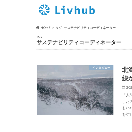
HOME
タグ : サステナビリティコーディネーター
TAG
サステナビリティコーディネーター
北
インタビュー
線
202
「人
した
もい
を訪