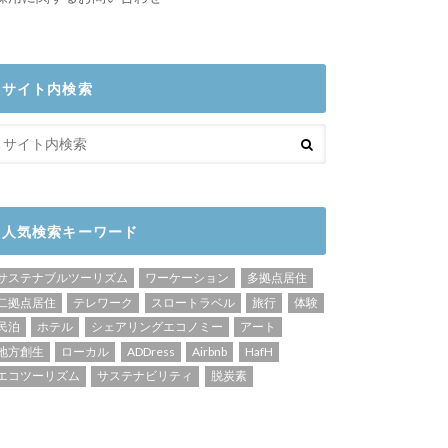
サイト内検索
人気検索キーワード
サステナブルツーリズム
ワーケーション
多拠点居住
二拠点居住
テレワーク
スロートラベル
旅行
体験
民泊
ホテル
シェアリングエコノミー
アート
地方創生
ローカル
ADDress
Airbnb
HafH
エコツーリズム
サステナビリティ
脱炭素