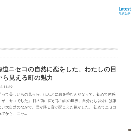
Latest
最新記事
海道ニセコの自然に恋をした、わたしの目
から見える町の魅力
2.11.29
間って美しいもの見る時、ほんとに息を呑むんだなって、初めて体感
のがニセコでした」 目の前に広がる白銀の世界。自分たち以外には誰
ない大自然のなかで、雪が降る音が聞こえた気がした。 初めてニセコ
れてから、ニセ…