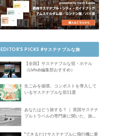
EDITOR’S PICKS #サステナブルな旅
【全国】サステナブルな宿・ホテル
（Livhub編集部おすすめ）
生ごみを循環。コンポストを導入して
いるサステナブルな宿11選
あなたはどう旅する？ ｜ 英国サステナ
ブルトラベルの専門家に聞いた、旅の
魅力
"できるだけサステナブルに飛行機に乗