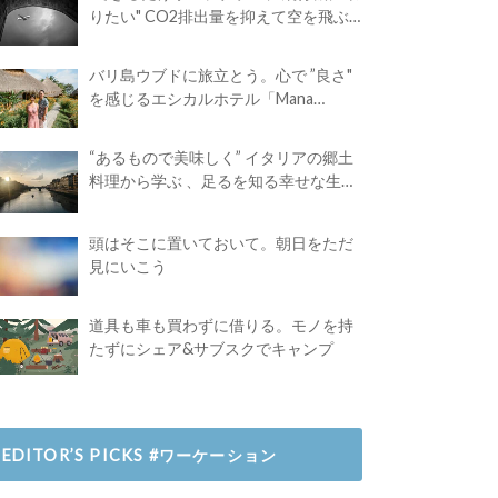
りたい" CO2排出量を抑えて空を飛ぶ
には？
バリ島ウブドに旅立とう。心で ”良さ"
を感じるエシカルホテル「Mana
Earthly Paradise」
“あるもので美味しく” イタリアの郷土
料理から学ぶ 、足るを知る幸せな生き
方
頭はそこに置いておいて。朝日をただ
見にいこう
道具も車も買わずに借りる。モノを持
たずにシェア&サブスクでキャンプ
EDITOR’S PICKS #ワーケーション