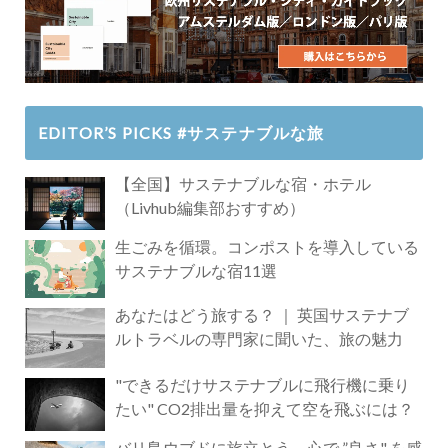
EDITOR’S PICKS #サステナブルな旅
【全国】サステナブルな宿・ホテル
（Livhub編集部おすすめ）
生ごみを循環。コンポストを導入している
サステナブルな宿11選
あなたはどう旅する？ ｜ 英国サステナブ
ルトラベルの専門家に聞いた、旅の魅力
"できるだけサステナブルに飛行機に乗り
たい" CO2排出量を抑えて空を飛ぶには？
バリ島ウブドに旅立とう。心で ”良さ" を感