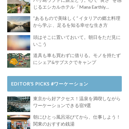
じるエシカルホテル「Mana Earthly
Paradise」
“あるもので美味しく” イタリアの郷土料理
から学ぶ 、足るを知る幸せな生き方
頭はそこに置いておいて。朝日をただ見に
いこう
道具も車も買わずに借りる。モノを持たず
にシェア&サブスクでキャンプ
EDITOR’S PICKS #ワーケーション
東京から好アクセス！温泉を満喫しながら
ワーケーションできる宿9選
朝にひとっ風呂浴びてから、仕事しよう！
関東のおすすめ銭湯