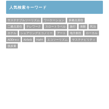
人気検索キーワード
サステナブルツーリズム
ワーケーション
多拠点居住
二拠点居住
テレワーク
スロートラベル
旅行
体験
民泊
ホテル
シェアリングエコノミー
アート
地方創生
ローカル
ADDress
Airbnb
HafH
エコツーリズム
サステナビリティ
脱炭素