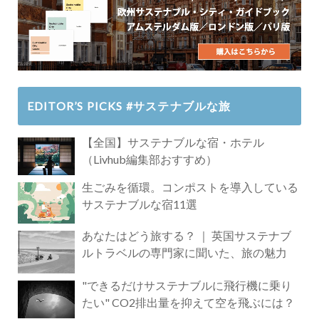
EDITOR’S PICKS #サステナブルな旅
【全国】サステナブルな宿・ホテル
（Livhub編集部おすすめ）
生ごみを循環。コンポストを導入している
サステナブルな宿11選
あなたはどう旅する？ ｜ 英国サステナブ
ルトラベルの専門家に聞いた、旅の魅力
"できるだけサステナブルに飛行機に乗り
たい" CO2排出量を抑えて空を飛ぶには？