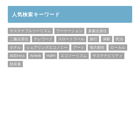
人気検索キーワード
サステナブルツーリズム
ワーケーション
多拠点居住
二拠点居住
テレワーク
スロートラベル
旅行
体験
民泊
ホテル
シェアリングエコノミー
アート
地方創生
ローカル
ADDress
Airbnb
HafH
エコツーリズム
サステナビリティ
脱炭素