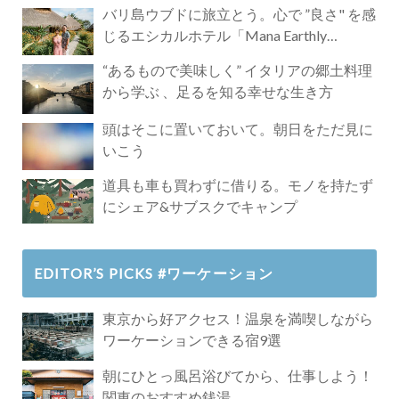
バリ島ウブドに旅立とう。心で ”良さ" を感
じるエシカルホテル「Mana Earthly
Paradise」
“あるもので美味しく” イタリアの郷土料理
から学ぶ 、足るを知る幸せな生き方
頭はそこに置いておいて。朝日をただ見に
いこう
道具も車も買わずに借りる。モノを持たず
にシェア&サブスクでキャンプ
EDITOR’S PICKS #ワーケーション
東京から好アクセス！温泉を満喫しながら
ワーケーションできる宿9選
朝にひとっ風呂浴びてから、仕事しよう！
関東のおすすめ銭湯