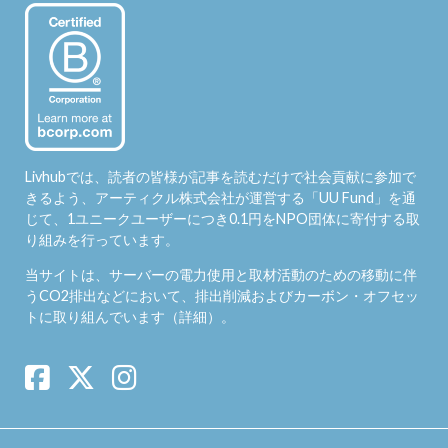
Livhubでは、読者の皆様が記事を読むだけで社会貢献に参加で
きるよう、アーティクル株式会社が運営する「
UU Fund
」を通
じて、1ユニークユーザーにつき0.1円をNPO団体に寄付する取
り組みを行っています。
当サイトは、サーバーの電力使用と取材活動のための移動に伴
うCO2排出などにおいて、排出削減およびカーボン・オフセッ
トに取り組んでいます（
詳細
）。