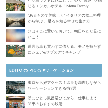
じるエシカルホテル「Mana Earthly
Paradise」
“あるもので美味しく” イタリアの郷土料理
から学ぶ 、足るを知る幸せな生き方
頭はそこに置いておいて。朝日をただ見に
いこう
道具も車も買わずに借りる。モノを持たず
にシェア&サブスクでキャンプ
EDITOR’S PICKS #ワーケーション
東京から好アクセス！温泉を満喫しながら
ワーケーションできる宿9選
朝にひとっ風呂浴びてから、仕事しよう！
関東のおすすめ銭湯