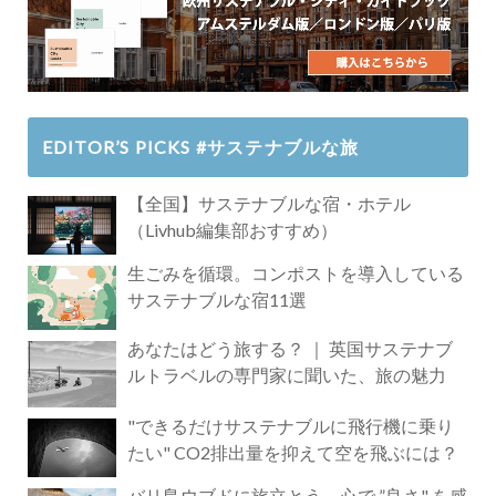
EDITOR’S PICKS #サステナブルな旅
【全国】サステナブルな宿・ホテル
（Livhub編集部おすすめ）
生ごみを循環。コンポストを導入している
サステナブルな宿11選
あなたはどう旅する？ ｜ 英国サステナブ
ルトラベルの専門家に聞いた、旅の魅力
"できるだけサステナブルに飛行機に乗り
たい" CO2排出量を抑えて空を飛ぶには？
バリ島ウブドに旅立とう。心で ”良さ" を感