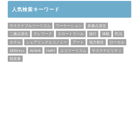
人気検索キーワード
サステナブルツーリズム
ワーケーション
多拠点居住
二拠点居住
テレワーク
スロートラベル
旅行
体験
民泊
ホテル
シェアリングエコノミー
アート
地方創生
ローカル
ADDress
Airbnb
HafH
エコツーリズム
サステナビリティ
脱炭素