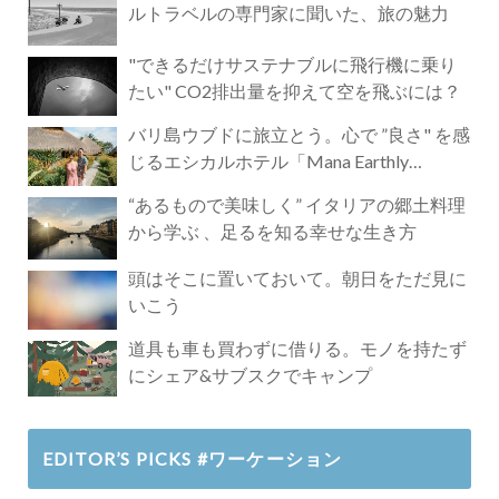
ルトラベルの専門家に聞いた、旅の魅力
"できるだけサステナブルに飛行機に乗り
たい" CO2排出量を抑えて空を飛ぶには？
バリ島ウブドに旅立とう。心で ”良さ" を感
じるエシカルホテル「Mana Earthly
Paradise」
“あるもので美味しく” イタリアの郷土料理
から学ぶ 、足るを知る幸せな生き方
頭はそこに置いておいて。朝日をただ見に
いこう
道具も車も買わずに借りる。モノを持たず
にシェア&サブスクでキャンプ
EDITOR’S PICKS #ワーケーション