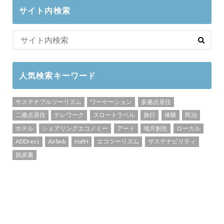
サイト内検索
人気検索キーワード
サステナブルツーリズム
ワーケーション
多拠点居住
二拠点居住
テレワーク
スロートラベル
旅行
体験
民泊
ホテル
シェアリングエコノミー
アート
地方創生
ローカル
ADDress
Airbnb
HafH
エコツーリズム
サステナビリティ
脱炭素