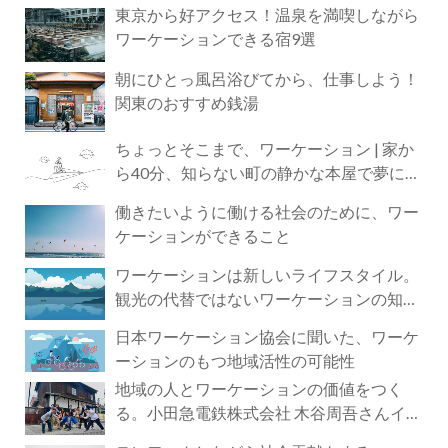
東京から好アクセス！温泉を満喫しながら
ワーケーションできる宿9選
朝にひとっ風呂浴びてから、仕事しよう！
関東のおすすめ銭湯
ちょっとそこまで、ワーケーション | 家か
ら40分、知らない町の静かな本屋で夢に近
づく4時間の旅
働きたいように働ける社会のために、ワー
ケーションができること
ワーケーションは新しいライフスタイル。
観光の代替ではないワーケーションの知ら
れざる魅力
日本ワーケーション協会に聞いた、ワーケ
ーションのもつ地域活性の可能性
地域の人とワーケーションの価値をつく
る。小田急電鉄株式会社 木谷周吾さんイン
タビュー