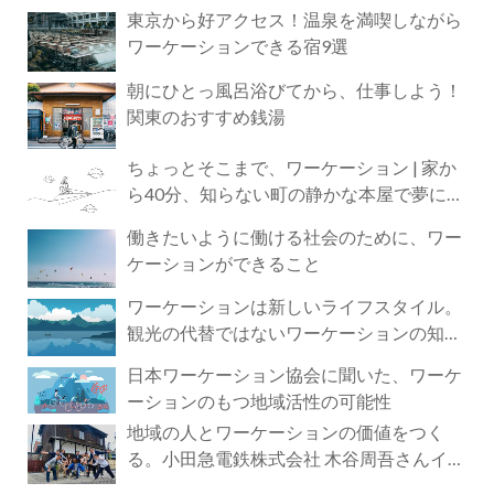
東京から好アクセス！温泉を満喫しながら
ワーケーションできる宿9選
朝にひとっ風呂浴びてから、仕事しよう！
関東のおすすめ銭湯
ちょっとそこまで、ワーケーション | 家か
ら40分、知らない町の静かな本屋で夢に近
づく4時間の旅
働きたいように働ける社会のために、ワー
ケーションができること
ワーケーションは新しいライフスタイル。
観光の代替ではないワーケーションの知ら
れざる魅力
日本ワーケーション協会に聞いた、ワーケ
ーションのもつ地域活性の可能性
地域の人とワーケーションの価値をつく
る。小田急電鉄株式会社 木谷周吾さんイン
タビュー