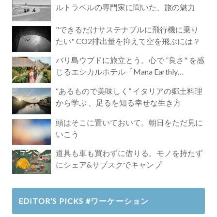
ルトラベルの専門家に聞いた、旅の魅力
"できるだけサステナブルに飛行機に乗り
たい" CO2排出量を抑えて空を飛ぶには？
バリ島ウブドに旅立とう。心で ”良さ" を感
じるエシカルホテル「Mana Earthly
Paradise」
“あるもので美味しく” イタリアの郷土料理
から学ぶ 、足るを知る幸せな生き方
頭はそこに置いておいて。朝日をただ見に
いこう
道具も車も買わずに借りる。モノを持たず
にシェア&サブスクでキャンプ
EDITOR’S PICKS #ワーケーション