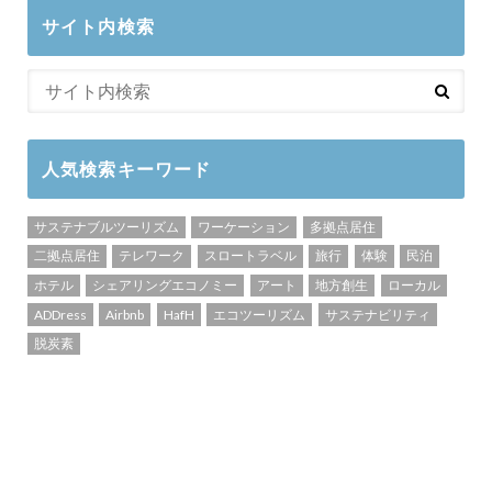
サイト内検索
人気検索キーワード
サステナブルツーリズム
ワーケーション
多拠点居住
二拠点居住
テレワーク
スロートラベル
旅行
体験
民泊
ホテル
シェアリングエコノミー
アート
地方創生
ローカル
ADDress
Airbnb
HafH
エコツーリズム
サステナビリティ
脱炭素