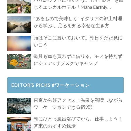
じるエシカルホテル「Mana Earthly
Paradise」
“あるもので美味しく” イタリアの郷土料理
から学ぶ 、足るを知る幸せな生き方
頭はそこに置いておいて。朝日をただ見に
いこう
道具も車も買わずに借りる。モノを持たず
にシェア&サブスクでキャンプ
EDITOR’S PICKS #ワーケーション
東京から好アクセス！温泉を満喫しながら
ワーケーションできる宿9選
朝にひとっ風呂浴びてから、仕事しよう！
関東のおすすめ銭湯