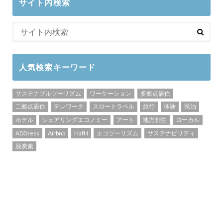
サイト内検索
人気検索キーワード
サステナブルツーリズム
ワーケーション
多拠点居住
二拠点居住
テレワーク
スロートラベル
旅行
体験
民泊
ホテル
シェアリングエコノミー
アート
地方創生
ローカル
ADDress
Airbnb
HafH
エコツーリズム
サステナビリティ
脱炭素