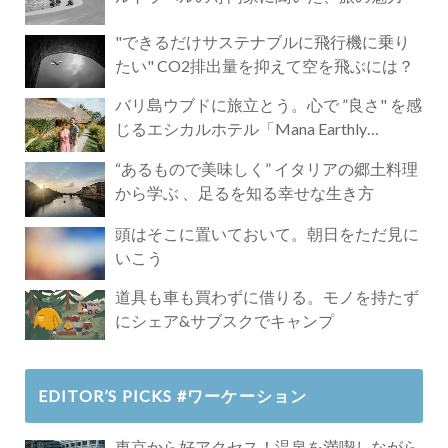
"できるだけサステナブルに飛行機に乗り
たい" CO2排出量を抑えて空を飛ぶには？
バリ島ウブドに旅立とう。心で ”良さ" を感
じるエシカルホテル「Mana Earthly
Paradise」
“あるもので美味しく” イタリアの郷土料理
から学ぶ 、足るを知る幸せな生き方
頭はそこに置いておいて。朝日をただ見に
いこう
道具も車も買わずに借りる。モノを持たず
にシェア&サブスクでキャンプ
EDITOR’S PICKS #ワーケーション
東京から好アクセス！温泉を満喫しながら