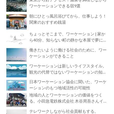
ワーケーションできる宿9選
朝にひとっ風呂浴びてから、仕事しよう！
関東のおすすめ銭湯
ちょっとそこまで、ワーケーション | 家か
ら40分、知らない町の静かな本屋で夢に近
づく4時間の旅
働きたいように働ける社会のために、ワー
ケーションができること
ワーケーションは新しいライフスタイル。
観光の代替ではないワーケーションの知ら
れざる魅力
日本ワーケーション協会に聞いた、ワーケ
ーションのもつ地域活性の可能性
地域の人とワーケーションの価値をつく
る。小田急電鉄株式会社 木谷周吾さんイン
タビュー
テレワークしながら社会貢献もする。