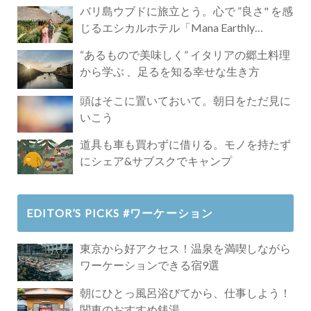
バリ島ウブドに旅立とう。心で ”良さ" を感
じるエシカルホテル「Mana Earthly
Paradise」
“あるもので美味しく” イタリアの郷土料理
から学ぶ 、足るを知る幸せな生き方
頭はそこに置いておいて。朝日をただ見に
いこう
道具も車も買わずに借りる。モノを持たず
にシェア&サブスクでキャンプ
EDITOR’S PICKS #ワーケーション
東京から好アクセス！温泉を満喫しながら
ワーケーションできる宿9選
朝にひとっ風呂浴びてから、仕事しよう！
関東のおすすめ銭湯