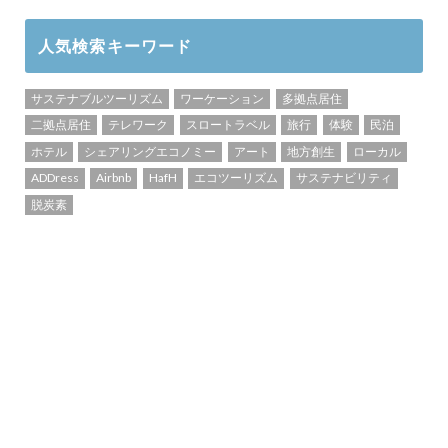
人気検索キーワード
サステナブルツーリズム
ワーケーション
多拠点居住
二拠点居住
テレワーク
スロートラベル
旅行
体験
民泊
ホテル
シェアリングエコノミー
アート
地方創生
ローカル
ADDress
Airbnb
HafH
エコツーリズム
サステナビリティ
脱炭素