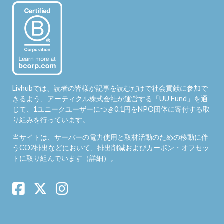
Livhubでは、読者の皆様が記事を読むだけで社会貢献に参加で
きるよう、アーティクル株式会社が運営する「
UU Fund
」を通
じて、1ユニークユーザーにつき0.1円をNPO団体に寄付する取
り組みを行っています。
当サイトは、サーバーの電力使用と取材活動のための移動に伴
うCO2排出などにおいて、排出削減およびカーボン・オフセッ
トに取り組んでいます（
詳細
）。