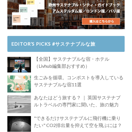
EDITOR’S PICKS #サステナブルな旅
【全国】サステナブルな宿・ホテル
（Livhub編集部おすすめ）
生ごみを循環。コンポストを導入している
サステナブルな宿11選
あなたはどう旅する？ ｜ 英国サステナブ
ルトラベルの専門家に聞いた、旅の魅力
"できるだけサステナブルに飛行機に乗り
たい" CO2排出量を抑えて空を飛ぶには？