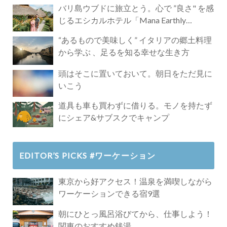
バリ島ウブドに旅立とう。心で ”良さ" を感
じるエシカルホテル「Mana Earthly
Paradise」
“あるもので美味しく” イタリアの郷土料理
から学ぶ 、足るを知る幸せな生き方
頭はそこに置いておいて。朝日をただ見に
いこう
道具も車も買わずに借りる。モノを持たず
にシェア&サブスクでキャンプ
EDITOR’S PICKS #ワーケーション
東京から好アクセス！温泉を満喫しながら
ワーケーションできる宿9選
朝にひとっ風呂浴びてから、仕事しよう！
関東のおすすめ銭湯