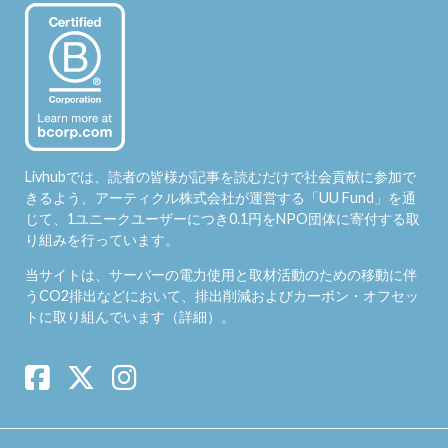
Livhubでは、読者の皆様が記事を読むだけで社会貢献に参加で
きるよう、アーティクル株式会社が運営する「
UU Fund
」を通
じて、1ユニークユーザーにつき0.1円をNPO団体に寄付する取
り組みを行っています。
当サイトは、サーバーの電力使用と取材活動のための移動に伴
うCO2排出などにおいて、排出削減およびカーボン・オフセッ
トに取り組んでいます（
詳細
）。