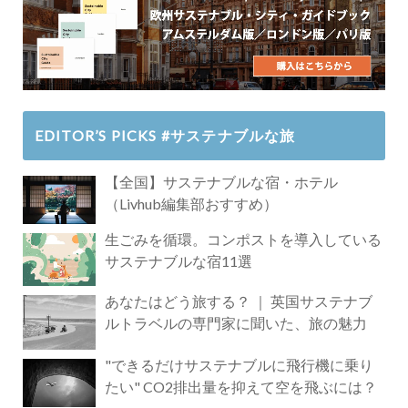
EDITOR’S PICKS #サステナブルな旅
【全国】サステナブルな宿・ホテル
（Livhub編集部おすすめ）
生ごみを循環。コンポストを導入している
サステナブルな宿11選
あなたはどう旅する？ ｜ 英国サステナブ
ルトラベルの専門家に聞いた、旅の魅力
"できるだけサステナブルに飛行機に乗り
たい" CO2排出量を抑えて空を飛ぶには？