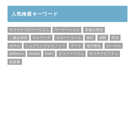
人気検索キーワード
サステナブルツーリズム
ワーケーション
多拠点居住
二拠点居住
テレワーク
スロートラベル
旅行
体験
民泊
ホテル
シェアリングエコノミー
アート
地方創生
ローカル
ADDress
Airbnb
HafH
エコツーリズム
サステナビリティ
脱炭素