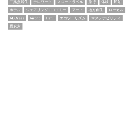
二拠点居住
テレワーク
スロートラベル
旅行
体験
民泊
ホテル
シェアリングエコノミー
アート
地方創生
ローカル
ADDress
Airbnb
HafH
エコツーリズム
サステナビリティ
脱炭素