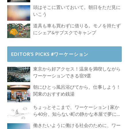
頭はそこに置いておいて。朝日をただ見に
いこう
道具も車も買わずに借りる。モノを持たず
にシェア&サブスクでキャンプ
EDITOR’S PICKS #ワーケーション
東京から好アクセス！温泉を満喫しながら
ワーケーションできる宿9選
朝にひとっ風呂浴びてから、仕事しよう！
関東のおすすめ銭湯
ちょっとそこまで、ワーケーション | 家か
ら40分、知らない町の静かな本屋で夢に近
づく4時間の旅
働きたいように働ける社会のために、ワー