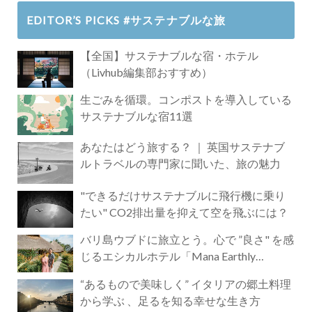
EDITOR’S PICKS #サステナブルな旅
【全国】サステナブルな宿・ホテル
（Livhub編集部おすすめ）
生ごみを循環。コンポストを導入している
サステナブルな宿11選
あなたはどう旅する？ ｜ 英国サステナブ
ルトラベルの専門家に聞いた、旅の魅力
"できるだけサステナブルに飛行機に乗り
たい" CO2排出量を抑えて空を飛ぶには？
バリ島ウブドに旅立とう。心で ”良さ" を感
じるエシカルホテル「Mana Earthly
Paradise」
“あるもので美味しく” イタリアの郷土料理
から学ぶ 、足るを知る幸せな生き方