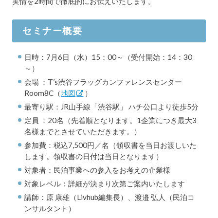
実情を2時間で徹底的にお伝えいたします。
セミナー概要
日時：7月6日（水）15：00～（受付開始：14：30
～）
会場 ：T’s渋谷フラッグカンファレンスセンター
Room8C（
地図
）
最寄り駅：JR山手線「渋谷駅」 ハチ公口より徒歩5分
定員 ：20名（先着順となります。1企業につき最大3
名様までとさせていただきます。）
参加費：税込7,500円／名（領収書を当日お渡しいた
します。領収書の日付は当日となります）
対象者：民泊事業への参入をお考えの企業様
対象レベル：詳細が決まり次第ご案内いたします
講師：原 康雄（Livhub編集長）、渡邉 弘人（民泊コ
ンサルタント）