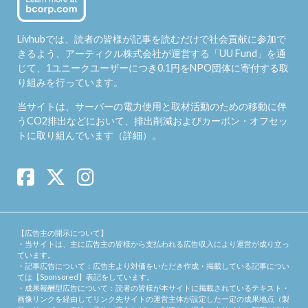
Livhubでは、読者の皆様が記事を読むだけで社会貢献に参加で
きるよう、アーティクル株式会社が運営する「
UU Fund
」を通
じて、1ユニークユーザーにつき0.1円をNPO団体に寄付する取
り組みを行っています。
当サイトは、サーバーの電力使用と取材活動のための移動に伴
うCO2排出などにおいて、排出削減およびカーボン・オフセッ
トに取り組んでいます（
詳細
）。
【広告主の開示について】
・当サイトは、主に広告主の皆様から支払われる広告収入により運営が成り立っ
ています。
・記事広告について：広告主より対価をいただき作成・掲載している記事につい
ては【Sponsored】表記をしています。
・成果報酬型広告について：読者の皆様が本サイトに掲載されているテキスト・
画像リンクを経由してリンク先サイトの運営主体が設定した一定の成果地点（製