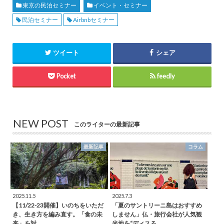
東京の民泊セミナー
イベント・セミナー
民泊セミナー
Airbnbセミナー
ツイート
シェア
Pocket
feedly
NEW POST
このライターの最新記事
最新記事
コラム
2025.11.5
2025.7.3
【11/22-23開催】いのちをいただ
「夏のサントリーニ島はおすすめ
き、生き方を編み直す。「食の未
しません」仏・旅行会社が人気観
来」を対…
光地を“ディスる…