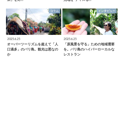
コラム
インタビュー
2025.6.25
2025.6.25
オーバーツーリズムを超えて「人
「原風景を守る」ための地域需要
口過多」のバリ島。観光は悪なの
を。バリ島のハイパーローカルな
か
レストラン