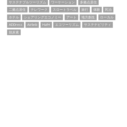
サステナブルツーリズム
ワーケーション
多拠点居住
二拠点居住
テレワーク
スロートラベル
旅行
体験
民泊
ホテル
シェアリングエコノミー
アート
地方創生
ローカル
ADDress
Airbnb
HafH
エコツーリズム
サステナビリティ
脱炭素