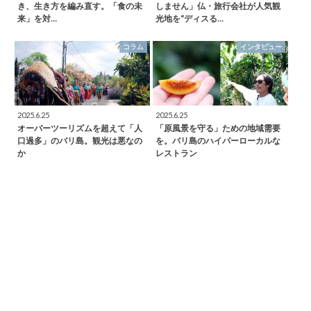
き、生き方を編み直す。「食の未
しません」仏・旅行会社が人気観
来」を対…
光地を“ディスる…
コラム
インタビュー
2025.6.25
2025.6.25
オーバーツーリズムを超えて「人
「原風景を守る」ための地域需要
口過多」のバリ島。観光は悪なの
を。バリ島のハイパーローカルな
か
レストラン