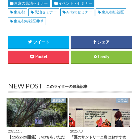
東京の民泊セミナー
イベント・セミナー
東京都
民泊セミナー
Airbnbセミナー
東京都杉並区
東京都杉並区井草
ツイート
シェア
Pocket
feedly
NEW POST
このライターの最新記事
最新記事
コラム
2025.11.5
2025.7.3
【11/22-23開催】いのちをいただ
「夏のサントリーニ島はおすすめ