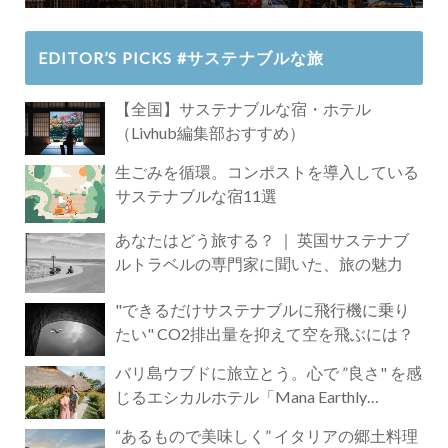
EDITOR’S PICKS #サステナブルな旅
【全国】サステナブルな宿・ホテル
（Livhub編集部おすすめ）
生ごみを循環。コンポストを導入している
サステナブルな宿11選
あなたはどう旅する？ ｜ 英国サステナブ
ルトラベルの専門家に聞いた、旅の魅力
"できるだけサステナブルに飛行機に乗り
たい" CO2排出量を抑えて空を飛ぶには？
バリ島ウブドに旅立とう。心で ”良さ" を感
じるエシカルホテル「Mana Earthly
Paradise」
“あるもので美味しく” イタリアの郷土料理