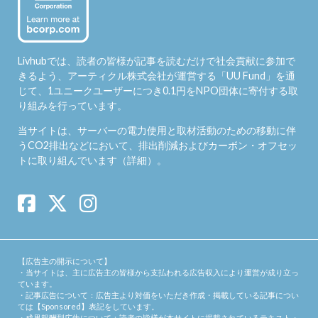
Livhubでは、読者の皆様が記事を読むだけで社会貢献に参加で
きるよう、アーティクル株式会社が運営する「
UU Fund
」を通
じて、1ユニークユーザーにつき0.1円をNPO団体に寄付する取
り組みを行っています。
当サイトは、サーバーの電力使用と取材活動のための移動に伴
うCO2排出などにおいて、排出削減およびカーボン・オフセッ
トに取り組んでいます（
詳細
）。
【広告主の開示について】
・当サイトは、主に広告主の皆様から支払われる広告収入により運営が成り立っ
ています。
・記事広告について：広告主より対価をいただき作成・掲載している記事につい
ては【Sponsored】表記をしています。
・成果報酬型広告について：読者の皆様が本サイトに掲載されているテキスト・