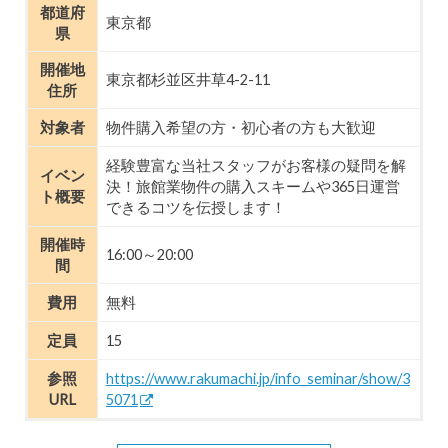
都道府
東京都
県
開催地
東京都杉並区井草4-2-11
住所
対象者
物件購入希望の方・初心者の方も大歓迎
経験豊富な当社スタッフがお客様の疑問を解
イベン
決！旅館業物件の購入スキームや365日運営
ト概要
できるコツを伝授します！
開催時
16:00～20:00
間
費用
無料
定員
15
参照
https://www.rakumachi.jp/info_seminar/show/3
URL
5071