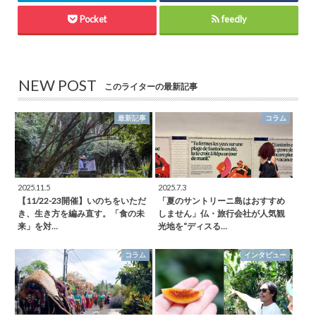
Pocket
feedly
NEW POST
このライターの最新記事
最新記事
コラム
2025.11.5
2025.7.3
【11/22-23開催】いのちをいただ
「夏のサントリーニ島はおすすめ
き、生き方を編み直す。「食の未
しません」仏・旅行会社が人気観
来」を対…
光地を“ディスる…
コラム
インタビュー