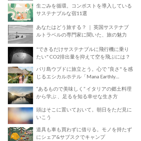
生ごみを循環。コンポストを導入している
サステナブルな宿11選
あなたはどう旅する？ ｜ 英国サステナブ
ルトラベルの専門家に聞いた、旅の魅力
"できるだけサステナブルに飛行機に乗り
たい" CO2排出量を抑えて空を飛ぶには？
バリ島ウブドに旅立とう。心で ”良さ" を感
じるエシカルホテル「Mana Earthly
Paradise」
“あるもので美味しく” イタリアの郷土料理
から学ぶ 、足るを知る幸せな生き方
頭はそこに置いておいて。朝日をただ見に
いこう
道具も車も買わずに借りる。モノを持たず
にシェア&サブスクでキャンプ