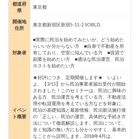
都道府
東京都
県
開催地
東京都新宿区新宿5-11-2 SOBLD.
住所
■実際に民泊を始めてみたいが、どう始めた
らいいか分からない方 ■自身で不動産を所
対象者
有しており、空室に悩んでいる方 ■賃貸で
副業を始めたい方 ■適法な民泊運営、民泊
ホストを始めたい方
★好評につき、定期開催します★ いよい
よ、【3/15】から民泊事業者届出受付が開始
されました！このセミナーは、民泊に興味の
ある方、民泊運営を考えている方、不動産活
用や転貸運用を考えている方などを対象に、
イベン
民泊の基礎知識と最新情報、民泊新法施行後
ト概要
の「正しい」民泊の運営、具体的な手続き方
法について徹底解説します。民泊について、
全く知識の無い方にも分かりやすく、基本的
なことから説明します。2018年4月は、