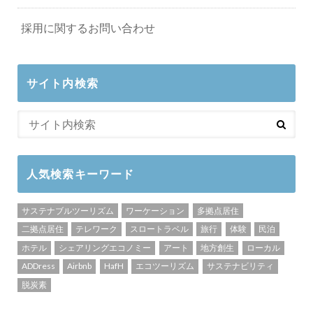
採用に関するお問い合わせ
サイト内検索
人気検索キーワード
サステナブルツーリズム
ワーケーション
多拠点居住
二拠点居住
テレワーク
スロートラベル
旅行
体験
民泊
ホテル
シェアリングエコノミー
アート
地方創生
ローカル
ADDress
Airbnb
HafH
エコツーリズム
サステナビリティ
脱炭素