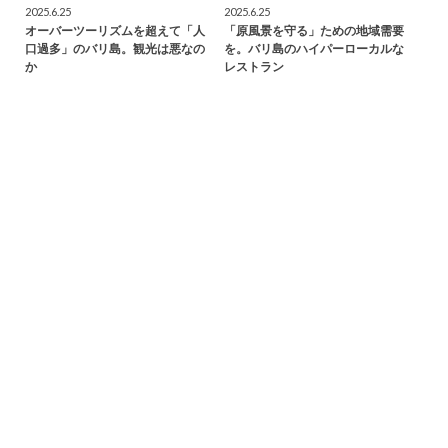
2025.6.25
2025.6.25
オーバーツーリズムを超えて「人
「原風景を守る」ための地域需要
口過多」のバリ島。観光は悪なの
を。バリ島のハイパーローカルな
か
レストラン