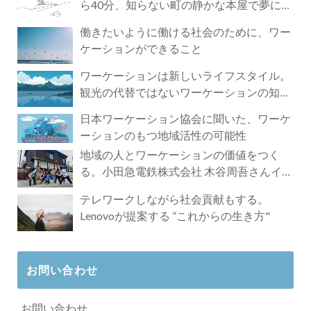
ら40分、知らない町の静かな本屋で夢に近
づく4時間の旅
働きたいように働ける社会のために、ワー
ケーションができること
ワーケーションは新しいライフスタイル。
観光の代替ではないワーケーションの知ら
れざる魅力
日本ワーケーション協会に聞いた、ワーケ
ーションのもつ地域活性の可能性
地域の人とワーケーションの価値をつく
る。小田急電鉄株式会社 木谷周吾さんイン
タビュー
テレワークしながら社会貢献もする。
Lenovoが提案する ”これからの生き方"
お問い合わせ
お問い合わせ