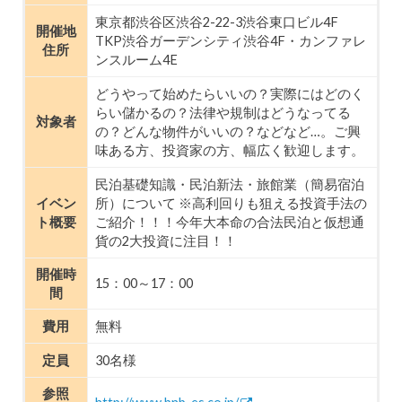
東京都渋谷区渋谷2-22-3渋谷東口ビル4F
開催地
TKP渋谷ガーデンシティ渋谷4F・カンファレ
住所
ンスルーム4E
どうやって始めたらいいの？実際にはどのく
らい儲かるの？法律や規制はどうなってる
対象者
の？どんな物件がいいの？などなど…。ご興
味ある方、投資家の方、幅広く歓迎します。
民泊基礎知識・民泊新法・旅館業（簡易宿泊
イベン
所）について ※高利回りも狙える投資手法の
ト概要
ご紹介！！！今年大本命の合法民泊と仮想通
貨の2大投資に注目！！
開催時
15：00～17：00
間
費用
無料
定員
30名様
参照