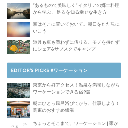
Paradise」
“あるもので美味しく” イタリアの郷土料理
から学ぶ 、足るを知る幸せな生き方
頭はそこに置いておいて。朝日をただ見に
いこう
道具も車も買わずに借りる。モノを持たず
にシェア&サブスクでキャンプ
EDITOR’S PICKS #ワーケーション
東京から好アクセス！温泉を満喫しながら
ワーケーションできる宿9選
朝にひとっ風呂浴びてから、仕事しよう！
関東のおすすめ銭湯
ちょっとそこまで、ワーケーション | 家か