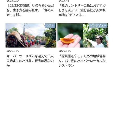
2025.11.5
2025.7.3
【11/22-23開催】いのちをいただ
「夏のサントリーニ島はおすすめ
き、生き方を編み直す。「食の未
しません」仏・旅行会社が人気観
来」を対…
光地を“ディスる…
コラム
インタビュー
2025.6.25
2025.6.25
オーバーツーリズムを超えて「人
「原風景を守る」ための地域需要
口過多」のバリ島。観光は悪なの
を。バリ島のハイパーローカルな
か
レストラン