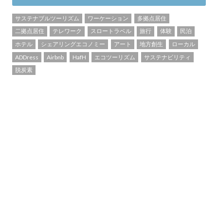
サステナブルツーリズム
ワーケーション
多拠点居住
二拠点居住
テレワーク
スロートラベル
旅行
体験
民泊
ホテル
シェアリングエコノミー
アート
地方創生
ローカル
ADDress
Airbnb
HafH
エコツーリズム
サステナビリティ
脱炭素