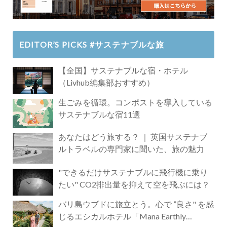
EDITOR’S PICKS #サステナブルな旅
【全国】サステナブルな宿・ホテル
（Livhub編集部おすすめ）
生ごみを循環。コンポストを導入している
サステナブルな宿11選
あなたはどう旅する？ ｜ 英国サステナブ
ルトラベルの専門家に聞いた、旅の魅力
"できるだけサステナブルに飛行機に乗り
たい" CO2排出量を抑えて空を飛ぶには？
バリ島ウブドに旅立とう。心で ”良さ" を感
じるエシカルホテル「Mana Earthly