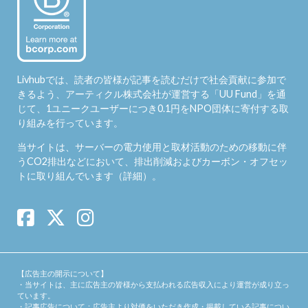
Livhubでは、読者の皆様が記事を読むだけで社会貢献に参加で
きるよう、アーティクル株式会社が運営する「
UU Fund
」を通
じて、1ユニークユーザーにつき0.1円をNPO団体に寄付する取
り組みを行っています。
当サイトは、サーバーの電力使用と取材活動のための移動に伴
うCO2排出などにおいて、排出削減およびカーボン・オフセッ
トに取り組んでいます（
詳細
）。
【広告主の開示について】
・当サイトは、主に広告主の皆様から支払われる広告収入により運営が成り立っ
ています。
・記事広告について：広告主より対価をいただき作成・掲載している記事につい