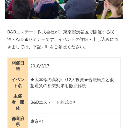
B&Bエステート株式会社が、東京都渋谷区で開催する民
泊・Airbnbセミナーです。イベントの詳細・申し込みにつ
きましては、下記URLをご参照ください。
開催日
2018/3/17
時
イベン
★大本命の高利回り2大投資★合法民泊と仮
ト名
想通貨の相乗効果を徹底解説
主催
者・団
B&Bエステート株式会社
体
都道府
東京都
県