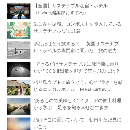
【全国】サステナブルな宿・ホテル
（Livhub編集部おすすめ）
生ごみを循環。コンポストを導入している
サステナブルな宿11選
あなたはどう旅する？ ｜ 英国サステナブ
ルトラベルの専門家に聞いた、旅の魅力
"できるだけサステナブルに飛行機に乗り
たい" CO2排出量を抑えて空を飛ぶには？
バリ島ウブドに旅立とう。心で ”良さ" を感
じるエシカルホテル「Mana Earthly
Paradise」
“あるもので美味しく” イタリアの郷土料理
から学ぶ 、足るを知る幸せな生き方
頭はそこに置いておいて。朝日をただ見に
いこう