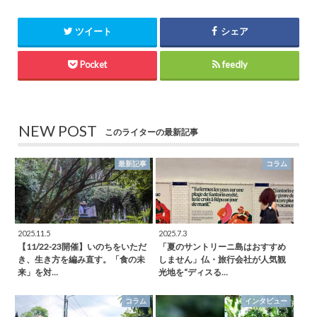
ツイート
シェア
Pocket
feedly
NEW POST
このライターの最新記事
最新記事
コラム
2025.11.5
2025.7.3
【11/22-23開催】いのちをいただ
「夏のサントリーニ島はおすすめ
き、生き方を編み直す。「食の未
しません」仏・旅行会社が人気観
来」を対…
光地を“ディスる…
コラム
インタビュー