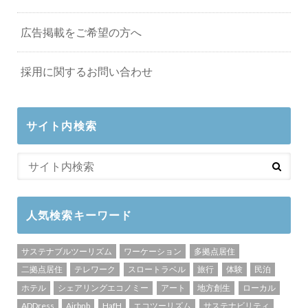
広告掲載をご希望の方へ
採用に関するお問い合わせ
サイト内検索
人気検索キーワード
サステナブルツーリズム
ワーケーション
多拠点居住
二拠点居住
テレワーク
スロートラベル
旅行
体験
民泊
ホテル
シェアリングエコノミー
アート
地方創生
ローカル
ADDress
Airbnb
HafH
エコツーリズム
サステナビリティ