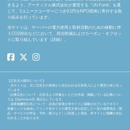
きるよう、アーティクル株式会社が運営する「
UU Fund
」を通
じて、1ユニークユーザーにつき0.1円をNPO団体に寄付する取
り組みを行っています。
当サイトは、サーバーの電力使用と取材活動のための移動に伴
うCO2排出などにおいて、排出削減およびカーボン・オフセッ
トに取り組んでいます（
詳細
）。
【広告主の開示について】
・当サイトは、主に広告主の皆様から支払われる広告収入により運営が成り立っ
ています。
・記事広告について：広告主より対価をいただき作成・掲載している記事につい
ては【Sponsored】表記をしています。
・成果報酬型広告について：読者の皆様が本サイトに掲載されているテキスト・
画像リンクを経由してリンク先サイトの運営主体が設定した一定の成果地点（製
品・サービスの申込・予約・購入など）に到達した場合、本サイトに報酬が支払
われることがあります。