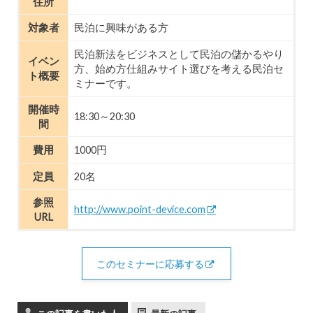
住所
対象者
民泊に興味がある方
民泊新法をビジネスとして民泊の儲かるやり
イベン
方、始め方仕組みサイト選びを考える民泊セ
ト概要
ミナーです。
開催時
18:30～20:30
間
費用
1000円
定員
20名
参照
http://www.point-device.com
URL
このセミナーに応募する