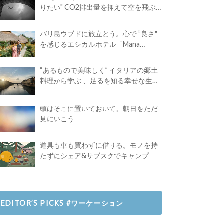
りたい" CO2排出量を抑えて空を飛ぶ
には？
バリ島ウブドに旅立とう。心で ”良さ"
を感じるエシカルホテル「Mana
Earthly Paradise」
“あるもので美味しく” イタリアの郷土
料理から学ぶ 、足るを知る幸せな生き
方
頭はそこに置いておいて。朝日をただ
見にいこう
道具も車も買わずに借りる。モノを持
たずにシェア&サブスクでキャンプ
EDITOR’S PICKS #ワーケーション