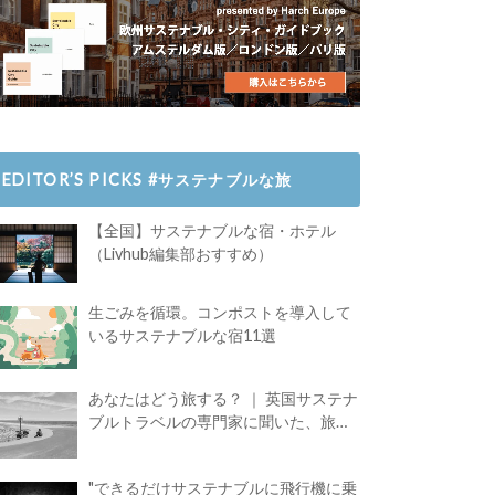
EDITOR’S PICKS #サステナブルな旅
【全国】サステナブルな宿・ホテル
（Livhub編集部おすすめ）
生ごみを循環。コンポストを導入して
いるサステナブルな宿11選
あなたはどう旅する？ ｜ 英国サステナ
ブルトラベルの専門家に聞いた、旅の
魅力
"できるだけサステナブルに飛行機に乗