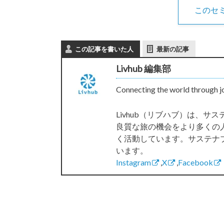
このセ
この記事を書いた人
最新の記事
Livhub 編集部
Connecting the world through j
Livhub（リブハブ）は、
良質な旅の機会をより多くの
く活動しています。サステナ
います。
Instagram
,
X
,
Facebook