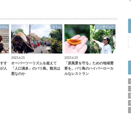
コラム
コラム
インタビュー
2025.6.25
2025.6.25
すす
オーバーツーリズムを超えて
「原風景を守る」ための地域需
が人
「人口過多」のバリ島。観光は
要を。バリ島のハイパーローカ
悪なのか
ルなレストラン