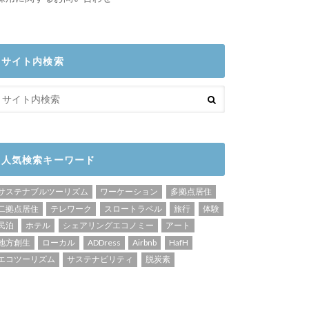
サイト内検索
人気検索キーワード
サステナブルツーリズム
ワーケーション
多拠点居住
二拠点居住
テレワーク
スロートラベル
旅行
体験
民泊
ホテル
シェアリングエコノミー
アート
地方創生
ローカル
ADDress
Airbnb
HafH
エコツーリズム
サステナビリティ
脱炭素