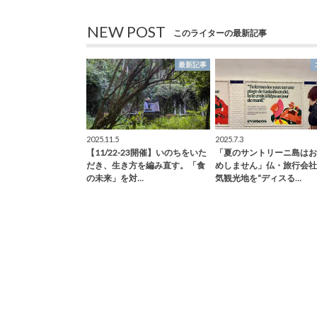
NEW POST
このライターの最新記事
最新記事
2025.11.5
2025.7.3
【11/22-23開催】いのちをいた
「夏のサントリーニ島はお
だき、生き方を編み直す。「食
めしません」仏・旅行会社
の未来」を対…
気観光地を“ディスる…