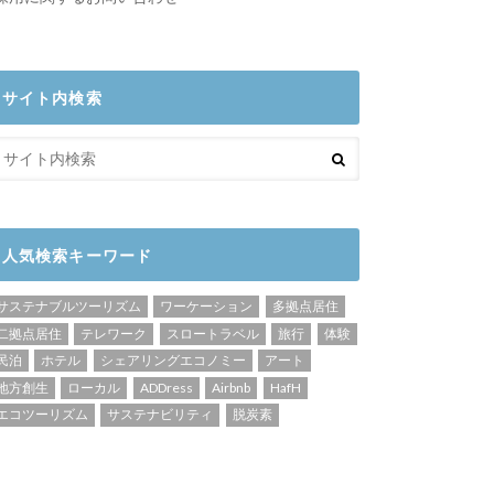
サイト内検索
人気検索キーワード
サステナブルツーリズム
ワーケーション
多拠点居住
二拠点居住
テレワーク
スロートラベル
旅行
体験
民泊
ホテル
シェアリングエコノミー
アート
地方創生
ローカル
ADDress
Airbnb
HafH
エコツーリズム
サステナビリティ
脱炭素