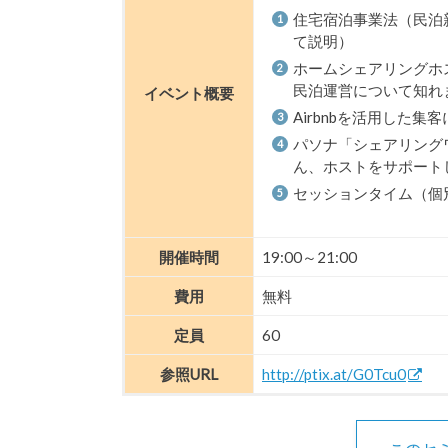
住宅宿泊事業法（民泊
て説明）
ホームシェアリングホ
民泊運営について知れ
イベント概要
Airbnbを活用した集
パソナ「シェアリング
ん、ホストをサポート
セッションタイム（個
開催時間
19:00～21:00
費用
無料
定員
60
参照URL
http://ptix.at/G0Tcu0