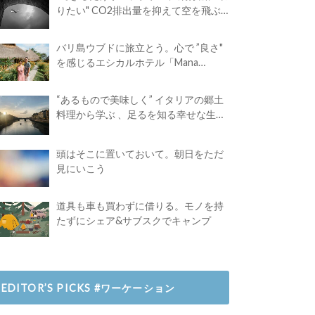
りたい" CO2排出量を抑えて空を飛ぶ
には？
バリ島ウブドに旅立とう。心で ”良さ"
を感じるエシカルホテル「Mana
Earthly Paradise」
“あるもので美味しく” イタリアの郷土
料理から学ぶ 、足るを知る幸せな生き
方
頭はそこに置いておいて。朝日をただ
見にいこう
道具も車も買わずに借りる。モノを持
たずにシェア&サブスクでキャンプ
EDITOR’S PICKS #ワーケーション