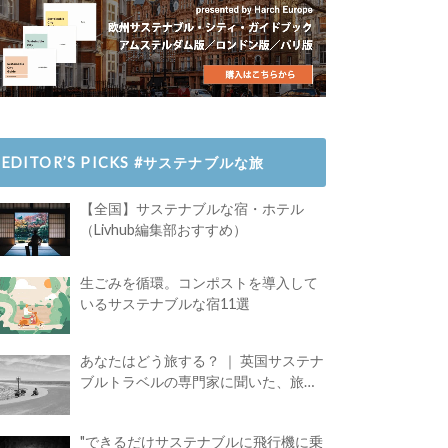
EDITOR’S PICKS #サステナブルな旅
【全国】サステナブルな宿・ホテル
（Livhub編集部おすすめ）
生ごみを循環。コンポストを導入して
いるサステナブルな宿11選
あなたはどう旅する？ ｜ 英国サステナ
ブルトラベルの専門家に聞いた、旅の
魅力
"できるだけサステナブルに飛行機に乗