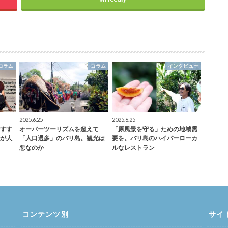
コラム
コラム
インタビュー
2025.6.25
2025.6.25
すす
オーバーツーリズムを超えて
「原風景を守る」ための地域需
が人
「人口過多」のバリ島。観光は
要を。バリ島のハイパーローカ
悪なのか
ルなレストラン
コンテンツ別
サイ