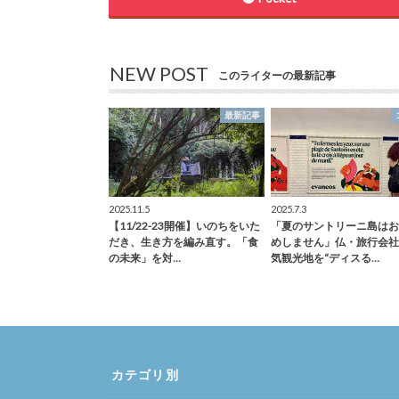
NEW POST
このライターの最新記事
最新記事
2025.11.5
2025.7.3
【11/22-23開催】いのちをいた
「夏のサントリーニ島はお
だき、生き方を編み直す。「食
めしません」仏・旅行会社
の未来」を対…
気観光地を“ディスる…
カテゴリ別