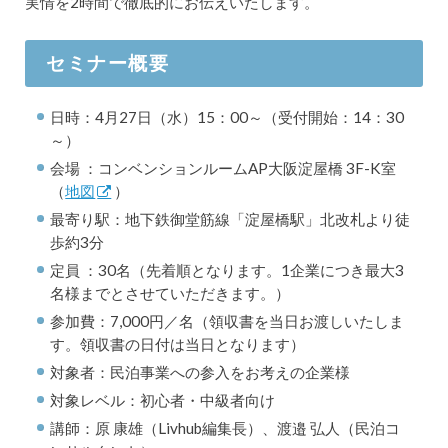
実情を2時間で徹底的にお伝えいたします。
セミナー概要
日時：4月27日（水）15：00～（受付開始：14：30
～）
会場 ：コンベンションルームAP大阪淀屋橋 3F-K室
（
地図
）
最寄り駅：地下鉄御堂筋線「淀屋橋駅」北改札より徒
歩約3分
定員 ：30名（先着順となります。1企業につき最大3
名様までとさせていただきます。）
参加費：7,000円／名（領収書を当日お渡しいたしま
す。領収書の日付は当日となります）
対象者：民泊事業への参入をお考えの企業様
対象レベル：初心者・中級者向け
講師：原 康雄（Livhub編集長）、渡邉 弘人（民泊コ