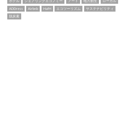
ホテル
シェアリングエコノミー
アート
地方創生
ローカル
ADDress
Airbnb
HafH
エコツーリズム
サステナビリティ
脱炭素