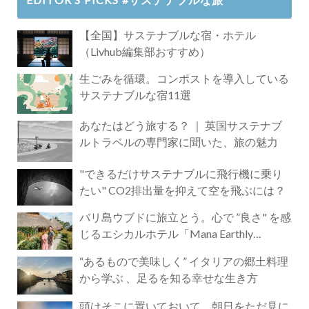
【全国】サステナブルな宿・ホテル
（Livhub編集部おすすめ）
生ごみを循環。コンポストを導入している
サステナブルな宿11選
あなたはどう旅する？ ｜ 英国サステナブ
ルトラベルの専門家に聞いた、旅の魅力
"できるだけサステナブルに飛行機に乗り
たい" CO2排出量を抑えて空を飛ぶには？
バリ島ウブドに旅立とう。心で ”良さ" を感
じるエシカルホテル「Mana Earthly
Paradise」
“あるもので美味しく” イタリアの郷土料理
から学ぶ 、足るを知る幸せな生き方
頭はそこに置いておいて。朝日をただ見に