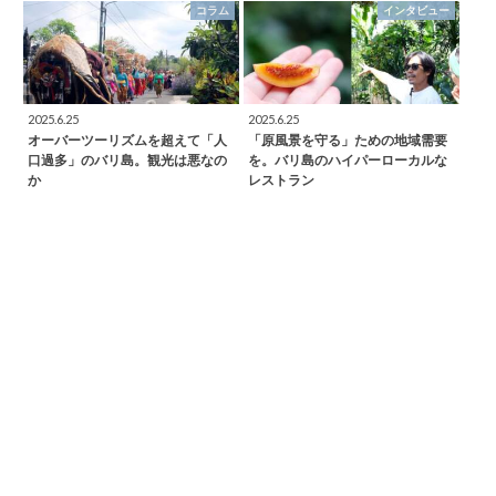
コラム
インタビュー
2025.6.25
2025.6.25
オーバーツーリズムを超えて「人
「原風景を守る」ための地域需要
口過多」のバリ島。観光は悪なの
を。バリ島のハイパーローカルな
か
レストラン