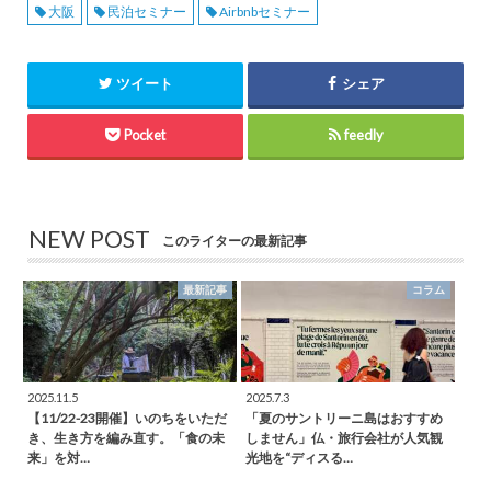
大阪
民泊セミナー
Airbnbセミナー
ツイート
シェア
Pocket
feedly
NEW POST
このライターの最新記事
最新記事
コラム
2025.11.5
2025.7.3
【11/22-23開催】いのちをいただ
「夏のサントリーニ島はおすすめ
き、生き方を編み直す。「食の未
しません」仏・旅行会社が人気観
来」を対…
光地を“ディスる…