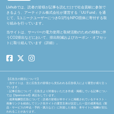
Livhubでは、読者の皆様が記事を読むだけで社会貢献に参加で
きるよう、アーティクル株式会社が運営する「
UU Fund
」を通
じて、1ユニークユーザーにつき0.1円をNPO団体に寄付する取
り組みを行っています。
当サイトは、サーバーの電力使用と取材活動のための移動に伴
うCO2排出などにおいて、排出削減およびカーボン・オフセッ
トに取り組んでいます（
詳細
）。
【広告主の開示について】
・当サイトは、主に広告主の皆様から支払われる広告収入により運営が成り立っ
ています。
・記事広告について：広告主より対価をいただき作成・掲載している記事につい
ては【Sponsored】表記をしています。
・成果報酬型広告について：読者の皆様が本サイトに掲載されているテキスト・
画像リンクを経由してリンク先サイトの運営主体が設定した一定の成果地点（製
品・サービスの申込・予約・購入など）に到達した場合、本サイトに報酬が支払
われることがあります。