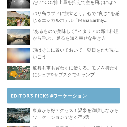
たい" CO2排出量を抑えて空を飛ぶには？
バリ島ウブドに旅立とう。心で ”良さ" を感
じるエシカルホテル「Mana Earthly
Paradise」
“あるもので美味しく” イタリアの郷土料理
から学ぶ 、足るを知る幸せな生き方
頭はそこに置いておいて。朝日をただ見に
いこう
道具も車も買わずに借りる。モノを持たず
にシェア&サブスクでキャンプ
EDITOR’S PICKS #ワーケーション
東京から好アクセス！温泉を満喫しながら
ワーケーションできる宿9選