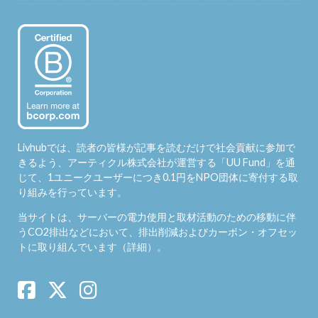
Livhubでは、読者の皆様が記事を読むだけで社会貢献に参加で
きるよう、アーティクル株式会社が運営する「
UU Fund
」を通
じて、1ユニークユーザーにつき0.1円をNPO団体に寄付する取
り組みを行っています。
当サイトは、サーバーの電力使用と取材活動のための移動に伴
うCO2排出などにおいて、排出削減およびカーボン・オフセッ
トに取り組んでいます（
詳細
）。