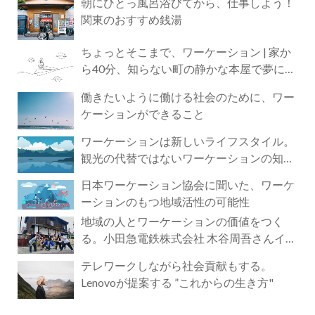
朝にひとっ風呂浴びてから、仕事しよう！
関東のおすすめ銭湯
ちょっとそこまで、ワーケーション | 家か
ら40分、知らない町の静かな本屋で夢に近
づく4時間の旅
働きたいように働ける社会のために、ワー
ケーションができること
ワーケーションは新しいライフスタイル。
観光の代替ではないワーケーションの知ら
れざる魅力
日本ワーケーション協会に聞いた、ワーケ
ーションのもつ地域活性の可能性
地域の人とワーケーションの価値をつく
る。小田急電鉄株式会社 木谷周吾さんイン
タビュー
テレワークしながら社会貢献もする。
Lenovoが提案する ”これからの生き方"