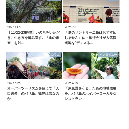
2025.11.5
2025.7.3
【11/22-23開催】いのちをいただ
「夏のサントリーニ島はおすすめ
き、生き方を編み直す。「食の未
しません」仏・旅行会社が人気観
来」を対…
光地を“ディスる…
コラム
インタビュー
2025.6.25
2025.6.25
オーバーツーリズムを超えて「人
「原風景を守る」ための地域需要
口過多」のバリ島。観光は悪なの
を。バリ島のハイパーローカルな
か
レストラン