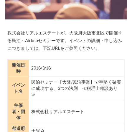
株式会社リアルエステートが、大阪府大阪市北区で開催す
る民泊・Airbnbセミナーです。イベントの詳細・申し込み
につきましては、下記URLをご参照ください。
開催日
2018/3/18
時
民泊セミナー【大阪/民泊事業】で手堅く確実
イベン
に成功する、3つの法則 ≪税理士相談あり
ト名
≫
主催
者・団
株式会社リアルエステート
体
都道府
大阪府