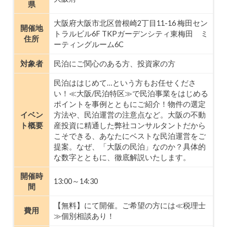
県
大阪府大阪市北区曾根崎2丁目11-16 梅田セン
開催地
トラルビル6F TKPガーデンシティ東梅田 ミ
住所
ーティングルーム6C
対象者
民泊にご関心のある方、投資家の方
民泊ははじめて…という方もお任せくださ
い！≪大阪/民泊特区≫で民泊事業をはじめる
ポイントを事例とともにご紹介！物件の選定
イベン
方法や、民泊運営の注意点など。大阪の不動
ト概要
産投資に精通した弊社コンサルタントだから
こそできる、あなたにベストな民泊運営をご
提案。なぜ、「大阪の民泊」なのか？具体的
な数字とともに、徹底解説いたします。
開催時
13:00～14:30
間
【無料】にて開催。ご希望の方には≪税理士
費用
≫個別相談あり！