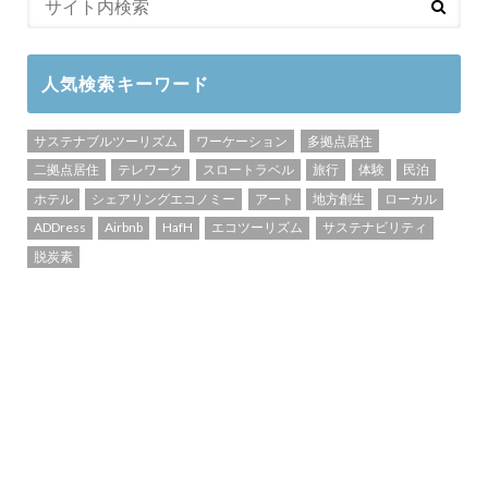
人気検索キーワード
サステナブルツーリズム
ワーケーション
多拠点居住
二拠点居住
テレワーク
スロートラベル
旅行
体験
民泊
ホテル
シェアリングエコノミー
アート
地方創生
ローカル
ADDress
Airbnb
HafH
エコツーリズム
サステナビリティ
脱炭素