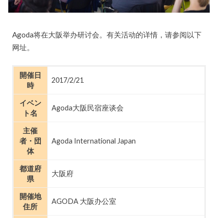
Agoda将在大阪举办研讨会。有关活动的详情，请参阅以下
网址。
開催日
2017/2/21
時
イベン
Agoda大阪民宿座谈会
ト名
主催
者・団
Agoda International Japan
体
都道府
大阪府
県
開催地
AGODA 大阪办公室
住所