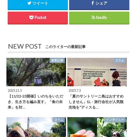
ツイート
シェア
Pocket
feedly
NEW POST
このライターの最新記事
最新記事
コラム
2025.11.5
2025.7.3
【11/22-23開催】いのちをいただ
「夏のサントリーニ島はおすすめ
き、生き方を編み直す。「食の未
しません」仏・旅行会社が人気観
来」を対…
光地を“ディスる…
コラム
インタビュー