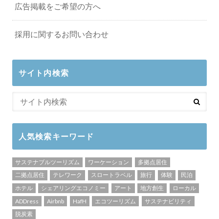
広告掲載をご希望の方へ
採用に関するお問い合わせ
サイト内検索
人気検索キーワード
サステナブルツーリズム
ワーケーション
多拠点居住
二拠点居住
テレワーク
スロートラベル
旅行
体験
民泊
ホテル
シェアリングエコノミー
アート
地方創生
ローカル
ADDress
Airbnb
HafH
エコツーリズム
サステナビリティ
脱炭素