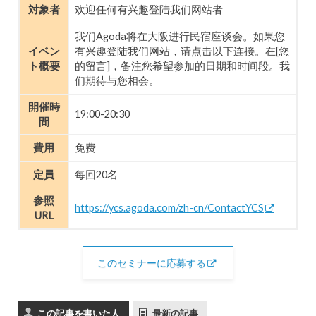
対象者
欢迎任何有兴趣登陆我们网站者
我们Agoda将在大阪进行民宿座谈会。如果您
イベン
有兴趣登陆我们网站，请点击以下连接。在[您
ト概要
的留言]，备注您希望参加的日期和时间段。我
们期待与您相会。
開催時
19:00-20:30
間
費用
免费
定員
每回20名
参照
https://ycs.agoda.com/zh-cn/ContactYCS
URL
このセミナーに応募する
この記事を書いた人
最新の記事