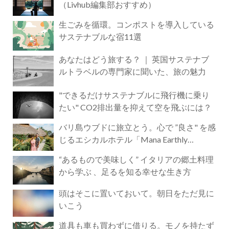
（Livhub編集部おすすめ）
生ごみを循環。コンポストを導入している
サステナブルな宿11選
あなたはどう旅する？ ｜ 英国サステナブ
ルトラベルの専門家に聞いた、旅の魅力
"できるだけサステナブルに飛行機に乗り
たい" CO2排出量を抑えて空を飛ぶには？
バリ島ウブドに旅立とう。心で ”良さ" を感
じるエシカルホテル「Mana Earthly
Paradise」
“あるもので美味しく” イタリアの郷土料理
から学ぶ 、足るを知る幸せな生き方
頭はそこに置いておいて。朝日をただ見に
いこう
道具も車も買わずに借りる。モノを持たず