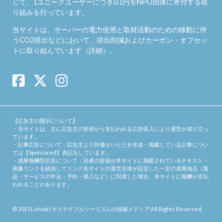
じて、1ユニークユーザーにつき0.1円をNPO団体に寄付する取
り組みを行っています。
当サイトは、サーバーの電力使用と取材活動のための移動に伴
うCO2排出などにおいて、排出削減およびカーボン・オフセッ
トに取り組んでいます（
詳細
）。
【広告主の開示について】
・当サイトは、主に広告主の皆様から支払われる広告収入により運営が成り立っ
ています。
・記事広告について：広告主より対価をいただき作成・掲載している記事につい
ては【Sponsored】表記をしています。
・成果報酬型広告について：読者の皆様が本サイトに掲載されているテキスト・
画像リンクを経由してリンク先サイトの運営主体が設定した一定の成果地点（製
品・サービスの申込・予約・購入など）に到達した場合、本サイトに報酬が支払
われることがあります。
© 2015
Livhub | サステナブルツーリズムの情報メディア
.All Rights Reserved.