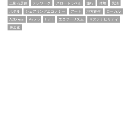
二拠点居住
テレワーク
スロートラベル
旅行
体験
民泊
ホテル
シェアリングエコノミー
アート
地方創生
ローカル
ADDress
Airbnb
HafH
エコツーリズム
サステナビリティ
脱炭素