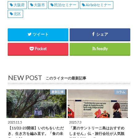
大阪府
大阪市
民泊セミナー
Airbnbセミナー
北区
ツイート
シェア
Pocket
feedly
NEW POST
このライターの最新記事
最新記事
コラム
2025.11.5
2025.7.3
【11/22-23開催】いのちをいただ
「夏のサントリーニ島はおすすめ
き、生き方を編み直す。「食の未
しません」仏・旅行会社が人気観