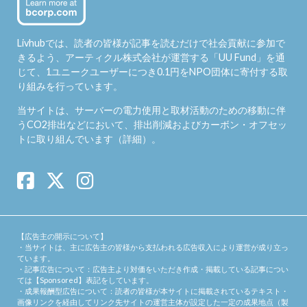
Livhubでは、読者の皆様が記事を読むだけで社会貢献に参加で
きるよう、アーティクル株式会社が運営する「
UU Fund
」を通
じて、1ユニークユーザーにつき0.1円をNPO団体に寄付する取
り組みを行っています。
当サイトは、サーバーの電力使用と取材活動のための移動に伴
うCO2排出などにおいて、排出削減およびカーボン・オフセッ
トに取り組んでいます（
詳細
）。
【広告主の開示について】
・当サイトは、主に広告主の皆様から支払われる広告収入により運営が成り立っ
ています。
・記事広告について：広告主より対価をいただき作成・掲載している記事につい
ては【Sponsored】表記をしています。
・成果報酬型広告について：読者の皆様が本サイトに掲載されているテキスト・
画像リンクを経由してリンク先サイトの運営主体が設定した一定の成果地点（製