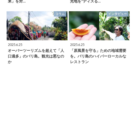
来」を対…
光地を“ディスる…
コラム
インタビュー
2025.6.25
2025.6.25
オーバーツーリズムを超えて「人
「原風景を守る」ための地域需要
口過多」のバリ島。観光は悪なの
を。バリ島のハイパーローカルな
か
レストラン