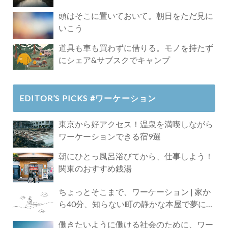
頭はそこに置いておいて。朝日をただ見に
いこう
道具も車も買わずに借りる。モノを持たず
にシェア&サブスクでキャンプ
EDITOR’S PICKS #ワーケーション
東京から好アクセス！温泉を満喫しながら
ワーケーションできる宿9選
朝にひとっ風呂浴びてから、仕事しよう！
関東のおすすめ銭湯
ちょっとそこまで、ワーケーション | 家か
ら40分、知らない町の静かな本屋で夢に近
づく4時間の旅
働きたいように働ける社会のために、ワー