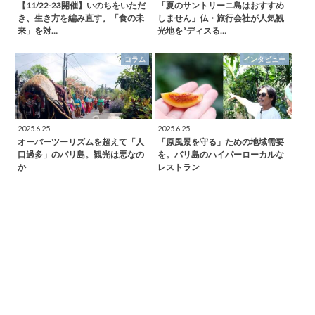
【11/22-23開催】いのちをいただ
「夏のサントリーニ島はおすすめ
き、生き方を編み直す。「食の未
しません」仏・旅行会社が人気観
来」を対…
光地を“ディスる…
コラム
インタビュー
2025.6.25
2025.6.25
オーバーツーリズムを超えて「人
「原風景を守る」ための地域需要
口過多」のバリ島。観光は悪なの
を。バリ島のハイパーローカルな
か
レストラン