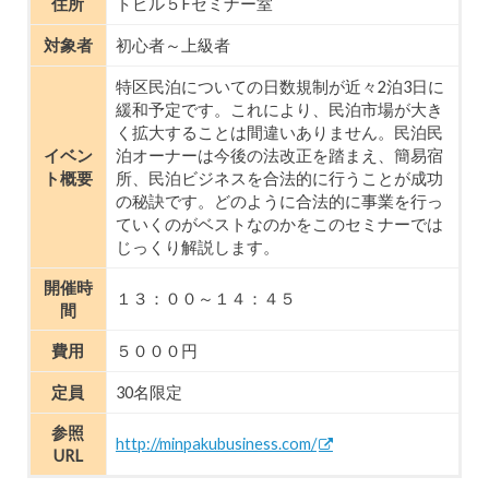
住所
トビル５Fセミナー室
対象者
初心者～上級者
特区民泊についての日数規制が近々2泊3日に
緩和予定です。これにより、民泊市場が大き
く拡大することは間違いありません。民泊民
イベン
泊オーナーは今後の法改正を踏まえ、簡易宿
ト概要
所、民泊ビジネスを合法的に行うことが成功
の秘訣です。どのように合法的に事業を行っ
ていくのがベストなのかをこのセミナーでは
じっくり解説します。
開催時
１３：００～１４：４５
間
費用
５０００円
定員
30名限定
参照
http://minpakubusiness.com/
URL