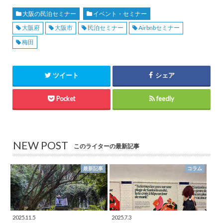
大阪の民泊セミナー
イベント・セミナー
大阪府
大阪市
民泊セミナー
Airbnbセミナー
梅田
ツイート
シェア
Pocket
feedly
NEW POST
このライターの最新記事
最新記事
コラム
2025.11.5
2025.7.3