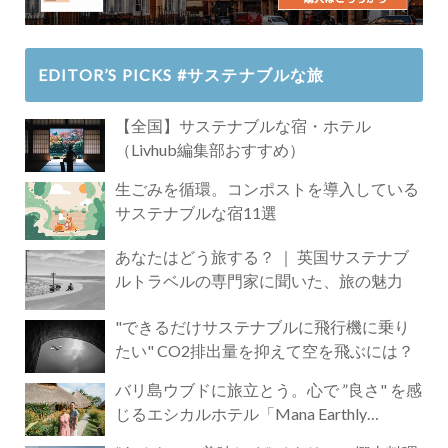
EDITOR’S PICKS #サステナブルな旅
【全国】サステナブルな宿・ホテル
（Livhub編集部おすすめ）
生ごみを循環。コンポストを導入している
サステナブルな宿11選
あなたはどう旅する？ ｜ 英国サステナブ
ルトラベルの専門家に聞いた、旅の魅力
"できるだけサステナブルに飛行機に乗り
たい" CO2排出量を抑えて空を飛ぶには？
バリ島ウブドに旅立とう。心で ”良さ" を感
じるエシカルホテル「Mana Earthly
Paradise」