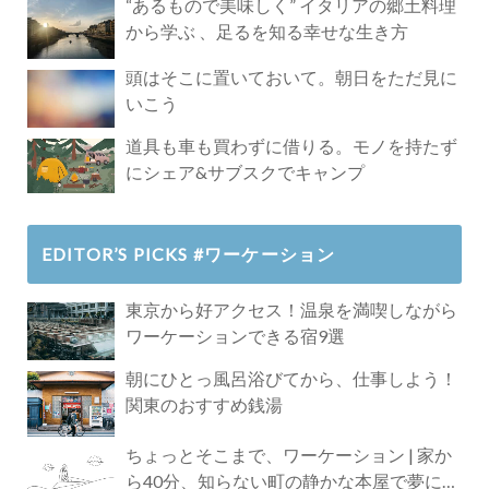
“あるもので美味しく” イタリアの郷土料理
から学ぶ 、足るを知る幸せな生き方
頭はそこに置いておいて。朝日をただ見に
いこう
道具も車も買わずに借りる。モノを持たず
にシェア&サブスクでキャンプ
EDITOR’S PICKS #ワーケーション
東京から好アクセス！温泉を満喫しながら
ワーケーションできる宿9選
朝にひとっ風呂浴びてから、仕事しよう！
関東のおすすめ銭湯
ちょっとそこまで、ワーケーション | 家か
ら40分、知らない町の静かな本屋で夢に近