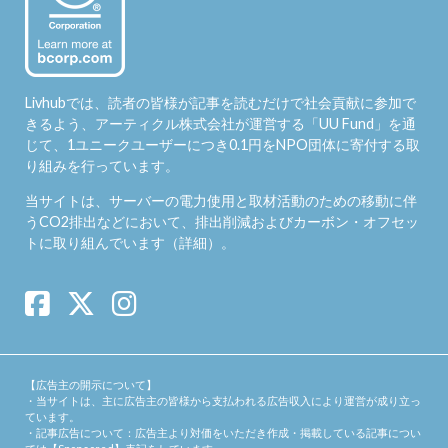
Livhubでは、読者の皆様が記事を読むだけで社会貢献に参加で
きるよう、アーティクル株式会社が運営する「
UU Fund
」を通
じて、1ユニークユーザーにつき0.1円をNPO団体に寄付する取
り組みを行っています。
当サイトは、サーバーの電力使用と取材活動のための移動に伴
うCO2排出などにおいて、排出削減およびカーボン・オフセッ
トに取り組んでいます（
詳細
）。
【広告主の開示について】
・当サイトは、主に広告主の皆様から支払われる広告収入により運営が成り立っ
ています。
・記事広告について：広告主より対価をいただき作成・掲載している記事につい