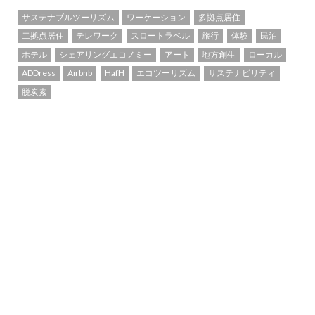
サステナブルツーリズム
ワーケーション
多拠点居住
二拠点居住
テレワーク
スロートラベル
旅行
体験
民泊
ホテル
シェアリングエコノミー
アート
地方創生
ローカル
ADDress
Airbnb
HafH
エコツーリズム
サステナビリティ
脱炭素