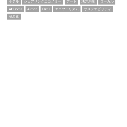
ホテル
シェアリングエコノミー
アート
地方創生
ローカル
ADDress
Airbnb
HafH
エコツーリズム
サステナビリティ
脱炭素