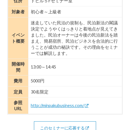
住所
トビル５Fセミナー室
対象者
初心者～上級者
迷走していた民泊の規制も、民泊新法の閣議
決定でようやくはっきりと着地点が見えてき
イベン
ました。民泊オーナーは今後の民泊新法を踏
ト概要
まえ、簡易宿所、民泊ビジネスを合法的に行
うことが成功の秘訣です。その理由をセミナ
ーでは解説します。
開催時
13:00～14:45
間
費用
5000円
定員
30名限定
参照
http://minpakubusiness.com/
URL
このセミナーに応募する