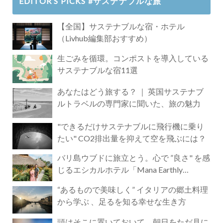
EDITOR’S PICKS #サステナブルな旅
【全国】サステナブルな宿・ホテル
（Livhub編集部おすすめ）
生ごみを循環。コンポストを導入している
サステナブルな宿11選
あなたはどう旅する？ ｜ 英国サステナブ
ルトラベルの専門家に聞いた、旅の魅力
"できるだけサステナブルに飛行機に乗り
たい" CO2排出量を抑えて空を飛ぶには？
バリ島ウブドに旅立とう。心で ”良さ" を感
じるエシカルホテル「Mana Earthly
Paradise」
“あるもので美味しく” イタリアの郷土料理
から学ぶ 、足るを知る幸せな生き方
頭はそこに置いておいて。朝日をただ見に