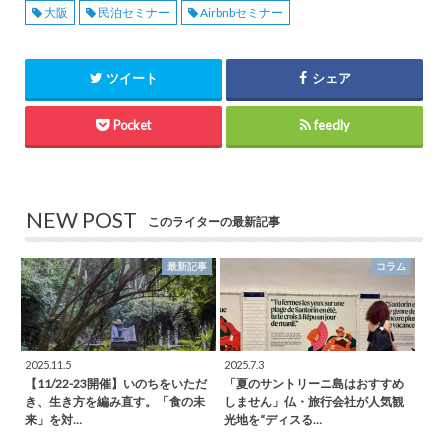
大阪
民泊セミナー
Airbnbセミナー
ツイート
シェア
Pocket
feedly
NEW POST
このライターの最新記事
最新記事
コラム
2025.11.5
2025.7.3
【11/22-23開催】いのちをいただ
「夏のサントリーニ島はおすすめ
き、生き方を編み直す。「食の未
しません」仏・旅行会社が人気観
来」を対…
光地を“ディスる…