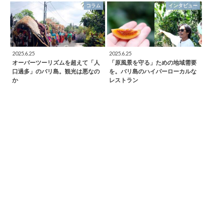
コラム
インタビュー
2025.6.25
2025.6.25
オーバーツーリズムを超えて「人
「原風景を守る」ための地域需要
口過多」のバリ島。観光は悪なの
を。バリ島のハイパーローカルな
か
レストラン