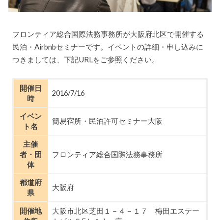
フロンティア総合国際法務事務所が大阪府北区で開催する
民泊・Airbnbセミナーです。イベントの詳細・申し込みに
つきましては、下記URLをご参照ください。
開催日
2016/7/16
時
イベン
簡易宿所・民泊許可セミナー大阪
ト名
主催
者・団
フロンティア総合国際法務事務所
体
都道府
大阪府
県
開催地
大阪市北区芝田１－４－１７ 梅田エステー