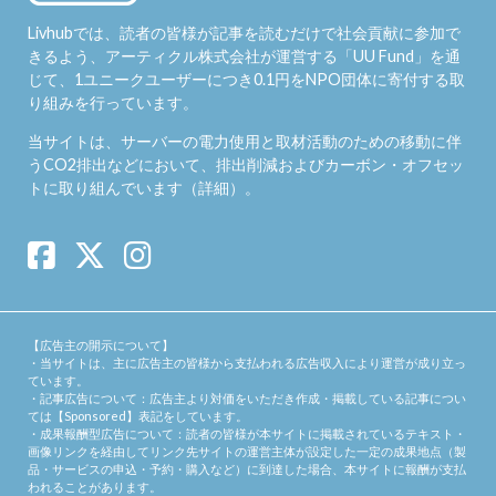
Livhubでは、読者の皆様が記事を読むだけで社会貢献に参加で
きるよう、アーティクル株式会社が運営する「
UU Fund
」を通
じて、1ユニークユーザーにつき0.1円をNPO団体に寄付する取
り組みを行っています。
当サイトは、サーバーの電力使用と取材活動のための移動に伴
うCO2排出などにおいて、排出削減およびカーボン・オフセッ
トに取り組んでいます（
詳細
）。
【広告主の開示について】
・当サイトは、主に広告主の皆様から支払われる広告収入により運営が成り立っ
ています。
・記事広告について：広告主より対価をいただき作成・掲載している記事につい
ては【Sponsored】表記をしています。
・成果報酬型広告について：読者の皆様が本サイトに掲載されているテキスト・
画像リンクを経由してリンク先サイトの運営主体が設定した一定の成果地点（製
品・サービスの申込・予約・購入など）に到達した場合、本サイトに報酬が支払
われることがあります。