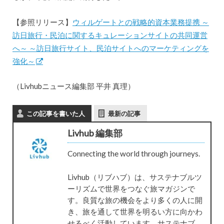
【参照リリース】
ウィルゲートとの戦略的資本業務提携 ～
訪日旅行・民泊に関するキュレーションサイトの共同運営
へ～ ～訪日旅行サイト、民泊サイトへのマーケティングを
強化～
（Livhubニュース編集部 平井 真理）
この記事を書いた人
最新の記事
Livhub 編集部
Connecting the world through journeys.
Livhub（リブハブ）は、サステナブルツ
ーリズムで世界をつなぐ旅マガジンで
す。良質な旅の機会をより多くの人に開
き、旅を通して世界を明るい方に向かわ
せるべく活動しています。サステナブ