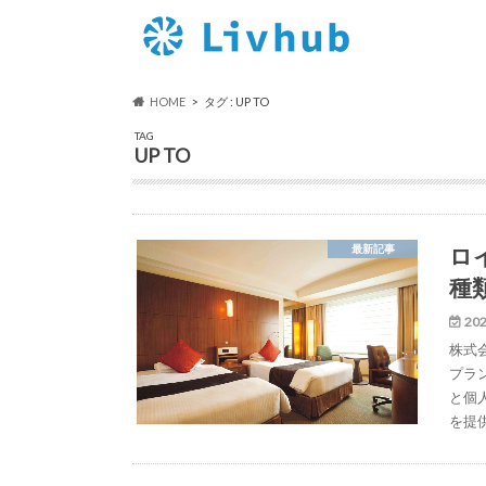
HOME
タグ : UP TO
TAG
UP TO
ロ
最新記事
種
202
株式
プラ
と個人
を提