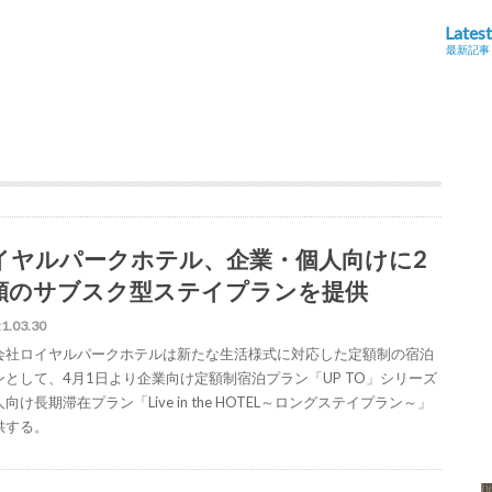
Latest
最新記事
イヤルパークホテル、企業・個人向けに2
類のサブスク型ステイプランを提供
1.03.30
会社ロイヤルパークホテルは新たな生活様式に対応した定額制の宿泊
ンとして、4月1日より企業向け定額制宿泊プラン「UP TO」シリーズ
向け長期滞在プラン「Live in the HOTEL～ロングステイプラン～」
供する。