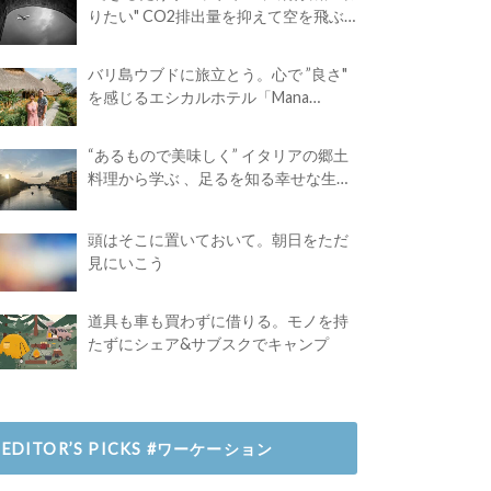
りたい" CO2排出量を抑えて空を飛ぶ
には？
バリ島ウブドに旅立とう。心で ”良さ"
を感じるエシカルホテル「Mana
Earthly Paradise」
“あるもので美味しく” イタリアの郷土
料理から学ぶ 、足るを知る幸せな生き
方
頭はそこに置いておいて。朝日をただ
見にいこう
道具も車も買わずに借りる。モノを持
たずにシェア&サブスクでキャンプ
EDITOR’S PICKS #ワーケーション