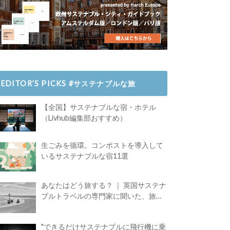
EDITOR’S PICKS #サステナブルな旅
【全国】サステナブルな宿・ホテル
（Livhub編集部おすすめ）
生ごみを循環。コンポストを導入して
いるサステナブルな宿11選
あなたはどう旅する？ ｜ 英国サステナ
ブルトラベルの専門家に聞いた、旅の
魅力
"できるだけサステナブルに飛行機に乗