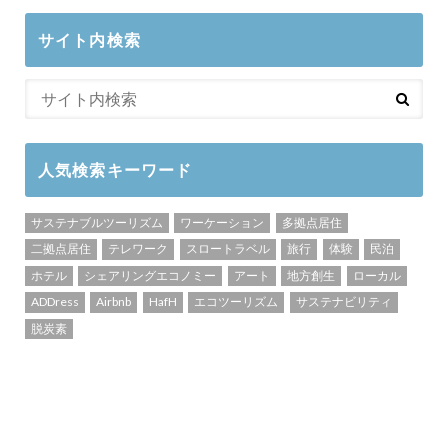
サイト内検索
人気検索キーワード
サステナブルツーリズム
ワーケーション
多拠点居住
二拠点居住
テレワーク
スロートラベル
旅行
体験
民泊
ホテル
シェアリングエコノミー
アート
地方創生
ローカル
ADDress
Airbnb
HafH
エコツーリズム
サステナビリティ
脱炭素