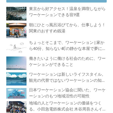
東京から好アクセス！温泉を満喫しながら
ワーケーションできる宿9選
朝にひとっ風呂浴びてから、仕事しよう！
関東のおすすめ銭湯
ちょっとそこまで、ワーケーション | 家か
ら40分、知らない町の静かな本屋で夢に近
づく4時間の旅
働きたいように働ける社会のために、ワー
ケーションができること
ワーケーションは新しいライフスタイル。
観光の代替ではないワーケーションの知ら
れざる魅力
日本ワーケーション協会に聞いた、ワーケ
ーションのもつ地域活性の可能性
地域の人とワーケーションの価値をつく
る。小田急電鉄株式会社 木谷周吾さんイン