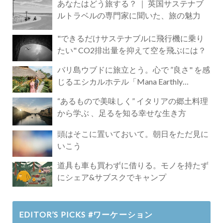
あなたはどう旅する？ ｜ 英国サステナブ
ルトラベルの専門家に聞いた、旅の魅力
"できるだけサステナブルに飛行機に乗り
たい" CO2排出量を抑えて空を飛ぶには？
バリ島ウブドに旅立とう。心で ”良さ" を感
じるエシカルホテル「Mana Earthly
Paradise」
“あるもので美味しく” イタリアの郷土料理
から学ぶ 、足るを知る幸せな生き方
頭はそこに置いておいて。朝日をただ見に
いこう
道具も車も買わずに借りる。モノを持たず
にシェア&サブスクでキャンプ
EDITOR’S PICKS #ワーケーション