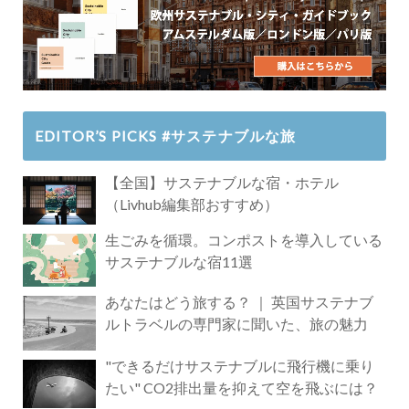
EDITOR’S PICKS #サステナブルな旅
【全国】サステナブルな宿・ホテル
（Livhub編集部おすすめ）
生ごみを循環。コンポストを導入している
サステナブルな宿11選
あなたはどう旅する？ ｜ 英国サステナブ
ルトラベルの専門家に聞いた、旅の魅力
"できるだけサステナブルに飛行機に乗り
たい" CO2排出量を抑えて空を飛ぶには？