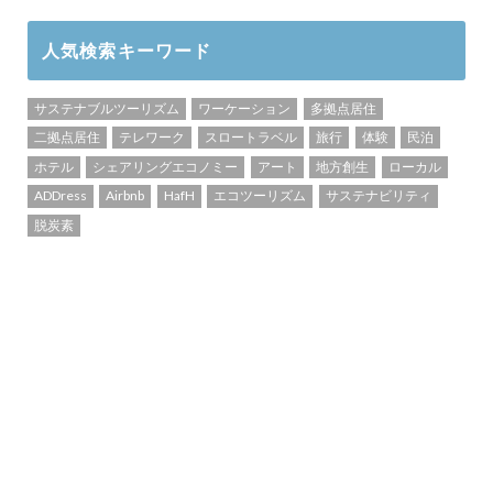
人気検索キーワード
サステナブルツーリズム
ワーケーション
多拠点居住
二拠点居住
テレワーク
スロートラベル
旅行
体験
民泊
ホテル
シェアリングエコノミー
アート
地方創生
ローカル
ADDress
Airbnb
HafH
エコツーリズム
サステナビリティ
脱炭素