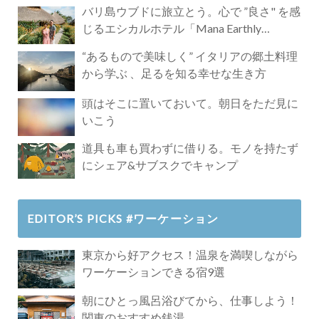
バリ島ウブドに旅立とう。心で ”良さ" を感
じるエシカルホテル「Mana Earthly
Paradise」
“あるもので美味しく” イタリアの郷土料理
から学ぶ 、足るを知る幸せな生き方
頭はそこに置いておいて。朝日をただ見に
いこう
道具も車も買わずに借りる。モノを持たず
にシェア&サブスクでキャンプ
EDITOR’S PICKS #ワーケーション
東京から好アクセス！温泉を満喫しながら
ワーケーションできる宿9選
朝にひとっ風呂浴びてから、仕事しよう！
関東のおすすめ銭湯