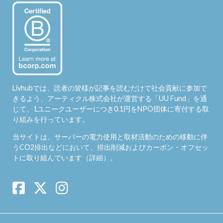
Livhubでは、読者の皆様が記事を読むだけで社会貢献に参加で
きるよう、アーティクル株式会社が運営する「
UU Fund
」を通
じて、1ユニークユーザーにつき0.1円をNPO団体に寄付する取
り組みを行っています。
当サイトは、サーバーの電力使用と取材活動のための移動に伴
うCO2排出などにおいて、排出削減およびカーボン・オフセッ
トに取り組んでいます（
詳細
）。