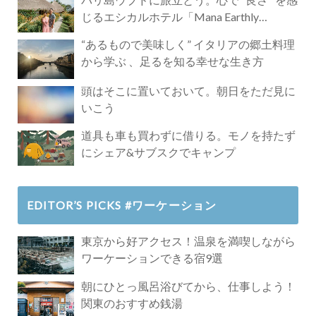
じるエシカルホテル「Mana Earthly
Paradise」
“あるもので美味しく” イタリアの郷土料理
から学ぶ 、足るを知る幸せな生き方
頭はそこに置いておいて。朝日をただ見に
いこう
道具も車も買わずに借りる。モノを持たず
にシェア&サブスクでキャンプ
EDITOR’S PICKS #ワーケーション
東京から好アクセス！温泉を満喫しながら
ワーケーションできる宿9選
朝にひとっ風呂浴びてから、仕事しよう！
関東のおすすめ銭湯