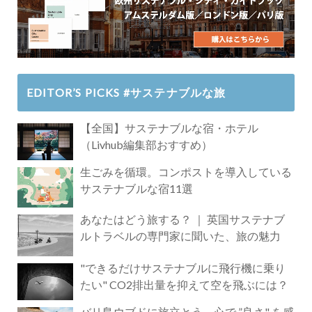
EDITOR’S PICKS #サステナブルな旅
【全国】サステナブルな宿・ホテル
（Livhub編集部おすすめ）
生ごみを循環。コンポストを導入している
サステナブルな宿11選
あなたはどう旅する？ ｜ 英国サステナブ
ルトラベルの専門家に聞いた、旅の魅力
"できるだけサステナブルに飛行機に乗り
たい" CO2排出量を抑えて空を飛ぶには？
バリ島ウブドに旅立とう。心で ”良さ" を感