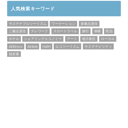
人気検索キーワード
サステナブルツーリズム
ワーケーション
多拠点居住
二拠点居住
テレワーク
スロートラベル
旅行
体験
民泊
ホテル
シェアリングエコノミー
アート
地方創生
ローカル
ADDress
Airbnb
HafH
エコツーリズム
サステナビリティ
脱炭素