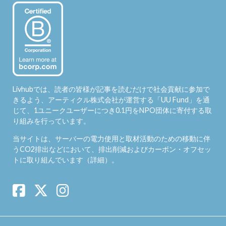
Livhubでは、読者の皆様が記事を読むだけで社会貢献に参加で
きるよう、アーティクル株式会社が運営する「
UU Fund
」を通
じて、1ユニークユーザーにつき0.1円をNPO団体に寄付する取
り組みを行っています。
当サイトは、サーバーの電力使用と取材活動のための移動に伴
うCO2排出などにおいて、排出削減およびカーボン・オフセッ
トに取り組んでいます（
詳細
）。