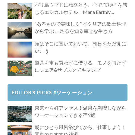
バリ島ウブドに旅立とう。心で ”良さ" を感
じるエシカルホテル「Mana Earthly
Paradise」
“あるもので美味しく” イタリアの郷土料理
から学ぶ 、足るを知る幸せな生き方
頭はそこに置いておいて。朝日をただ見に
いこう
道具も車も買わずに借りる。モノを持たず
にシェア&サブスクでキャンプ
EDITOR’S PICKS #ワーケーション
東京から好アクセス！温泉を満喫しながら
ワーケーションできる宿9選
朝にひとっ風呂浴びてから、仕事しよう！
関東のおすすめ銭湯