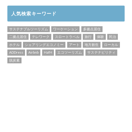
人気検索キーワード
サステナブルツーリズム
ワーケーション
多拠点居住
二拠点居住
テレワーク
スロートラベル
旅行
体験
民泊
ホテル
シェアリングエコノミー
アート
地方創生
ローカル
ADDress
Airbnb
HafH
エコツーリズム
サステナビリティ
脱炭素