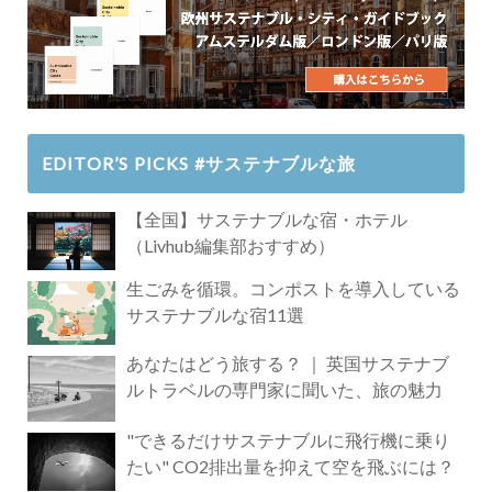
EDITOR’S PICKS #サステナブルな旅
【全国】サステナブルな宿・ホテル
（Livhub編集部おすすめ）
生ごみを循環。コンポストを導入している
サステナブルな宿11選
あなたはどう旅する？ ｜ 英国サステナブ
ルトラベルの専門家に聞いた、旅の魅力
"できるだけサステナブルに飛行機に乗り
たい" CO2排出量を抑えて空を飛ぶには？