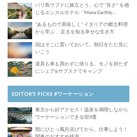
バリ島ウブドに旅立とう。心で ”良さ" を感
じるエシカルホテル「Mana Earthly
Paradise」
“あるもので美味しく” イタリアの郷土料理
から学ぶ 、足るを知る幸せな生き方
頭はそこに置いておいて。朝日をただ見に
いこう
道具も車も買わずに借りる。モノを持たず
にシェア&サブスクでキャンプ
EDITOR’S PICKS #ワーケーション
東京から好アクセス！温泉を満喫しながら
ワーケーションできる宿9選
朝にひとっ風呂浴びてから、仕事しよう！
関東のおすすめ銭湯