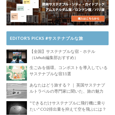
EDITOR’S PICKS #サステナブルな旅
【全国】サステナブルな宿・ホテル
（Livhub編集部おすすめ）
生ごみを循環。コンポストを導入している
サステナブルな宿11選
あなたはどう旅する？ ｜ 英国サステナブ
ルトラベルの専門家に聞いた、旅の魅力
"できるだけサステナブルに飛行機に乗り
たい" CO2排出量を抑えて空を飛ぶには？