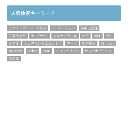
人気検索キーワード
サステナブルツーリズム
ワーケーション
多拠点居住
二拠点居住
テレワーク
スロートラベル
旅行
体験
民泊
ホテル
シェアリングエコノミー
アート
地方創生
ローカル
ADDress
Airbnb
HafH
エコツーリズム
サステナビリティ
脱炭素