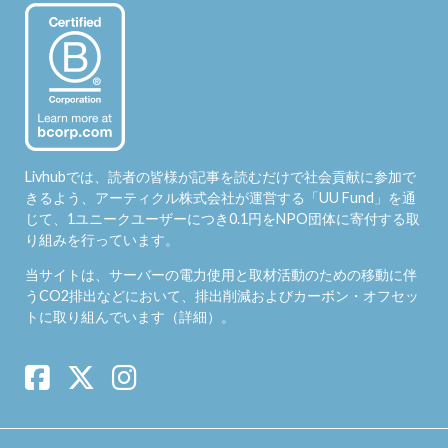
Livhubでは、読者の皆様が記事を読むだけで社会貢献に参加で
きるよう、アーティクル株式会社が運営する「
UU Fund
」を通
じて、1ユニークユーザーにつき0.1円をNPO団体に寄付する取
り組みを行っています。
当サイトは、サーバーの電力使用と取材活動のための移動に伴
うCO2排出などにおいて、排出削減およびカーボン・オフセッ
トに取り組んでいます（
詳細
）。