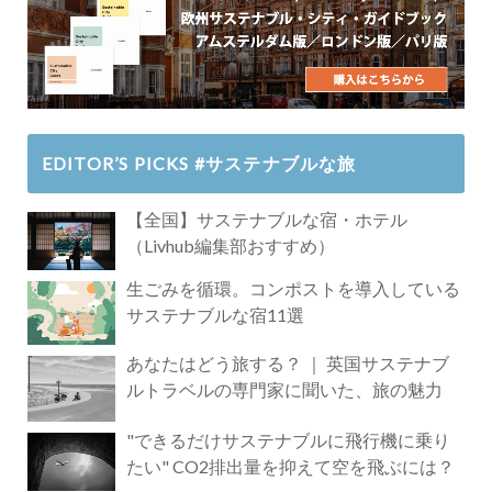
EDITOR’S PICKS #サステナブルな旅
【全国】サステナブルな宿・ホテル
（Livhub編集部おすすめ）
生ごみを循環。コンポストを導入している
サステナブルな宿11選
あなたはどう旅する？ ｜ 英国サステナブ
ルトラベルの専門家に聞いた、旅の魅力
"できるだけサステナブルに飛行機に乗り
たい" CO2排出量を抑えて空を飛ぶには？