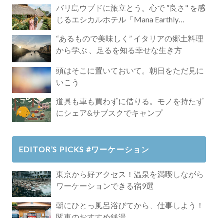
バリ島ウブドに旅立とう。心で ”良さ" を感
じるエシカルホテル「Mana Earthly
Paradise」
“あるもので美味しく” イタリアの郷土料理
から学ぶ 、足るを知る幸せな生き方
頭はそこに置いておいて。朝日をただ見に
いこう
道具も車も買わずに借りる。モノを持たず
にシェア&サブスクでキャンプ
EDITOR’S PICKS #ワーケーション
東京から好アクセス！温泉を満喫しながら
ワーケーションできる宿9選
朝にひとっ風呂浴びてから、仕事しよう！
関東のおすすめ銭湯