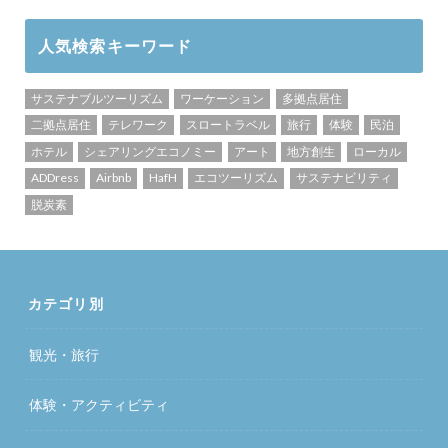
人気検索キーワード
サステナブルツーリズム
ワーケーション
多拠点居住
二拠点居住
テレワーク
スロートラベル
旅行
体験
民泊
ホテル
シェアリングエコノミー
アート
地方創生
ローカル
ADDress
Airbnb
HafH
エコツーリズム
サステナビリティ
脱炭素
カテゴリ別
観光・旅行
体験・アクティビティ