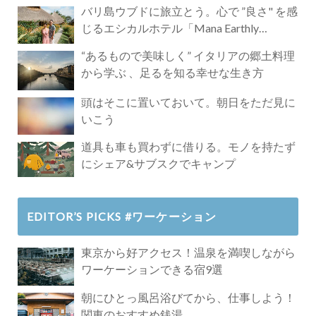
バリ島ウブドに旅立とう。心で ”良さ" を感
じるエシカルホテル「Mana Earthly
Paradise」
“あるもので美味しく” イタリアの郷土料理
から学ぶ 、足るを知る幸せな生き方
頭はそこに置いておいて。朝日をただ見に
いこう
道具も車も買わずに借りる。モノを持たず
にシェア&サブスクでキャンプ
EDITOR’S PICKS #ワーケーション
東京から好アクセス！温泉を満喫しながら
ワーケーションできる宿9選
朝にひとっ風呂浴びてから、仕事しよう！
関東のおすすめ銭湯