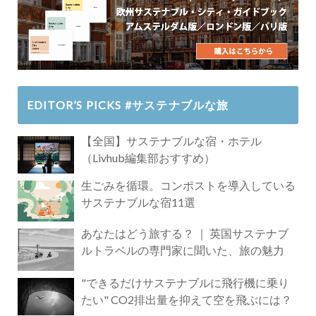
EDITOR’S PICKS #サステナブルな旅
【全国】サステナブルな宿・ホテル
（Livhub編集部おすすめ）
生ごみを循環。コンポストを導入している
サステナブルな宿11選
あなたはどう旅する？ ｜ 英国サステナブ
ルトラベルの専門家に聞いた、旅の魅力
"できるだけサステナブルに飛行機に乗り
たい" CO2排出量を抑えて空を飛ぶには？