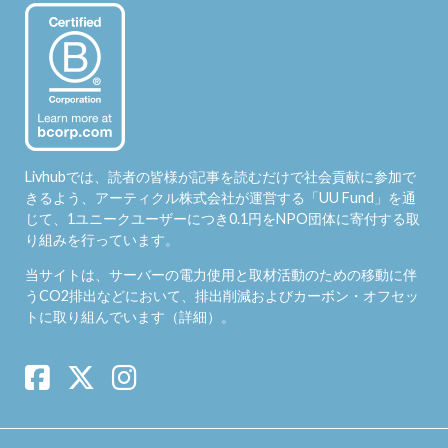
Livhubでは、読者の皆様が記事を読むだけで社会貢献に参加で
きるよう、アーティクル株式会社が運営する「
UU Fund
」を通
じて、1ユニークユーザーにつき0.1円をNPO団体に寄付する取
り組みを行っています。
当サイトは、サーバーの電力使用と取材活動のための移動に伴
うCO2排出などにおいて、排出削減およびカーボン・オフセッ
トに取り組んでいます（
詳細
）。