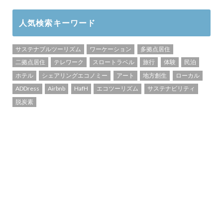
人気検索キーワード
サステナブルツーリズム
ワーケーション
多拠点居住
二拠点居住
テレワーク
スロートラベル
旅行
体験
民泊
ホテル
シェアリングエコノミー
アート
地方創生
ローカル
ADDress
Airbnb
HafH
エコツーリズム
サステナビリティ
脱炭素