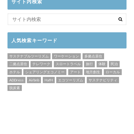
サイト内検索
人気検索キーワード
サステナブルツーリズム
ワーケーション
多拠点居住
二拠点居住
テレワーク
スロートラベル
旅行
体験
民泊
ホテル
シェアリングエコノミー
アート
地方創生
ローカル
ADDress
Airbnb
HafH
エコツーリズム
サステナビリティ
脱炭素