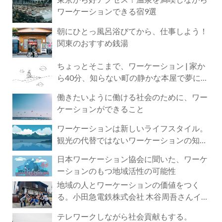
ワーケーションできる宿9選
朝にひとっ風呂浴びてから、仕事しよう！
関東のおすすめ銭湯
ちょっとそこまで、ワーケーション | 家か
ら40分、知らない町の静かな本屋で夢に近
づく4時間の旅
働きたいように働ける社会のために、ワー
ケーションができること
ワーケーションは新しいライフスタイル。
観光の代替ではないワーケーションの知ら
れざる魅力
日本ワーケーション協会に聞いた、ワーケ
ーションのもつ地域活性の可能性
地域の人とワーケーションの価値をつく
る。小田急電鉄株式会社 木谷周吾さんイン
タビュー
テレワークしながら社会貢献もする。