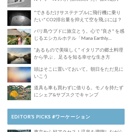
"できるだけサステナブルに飛行機に乗り
たい" CO2排出量を抑えて空を飛ぶには？
バリ島ウブドに旅立とう。心で ”良さ" を感
じるエシカルホテル「Mana Earthly
Paradise」
“あるもので美味しく” イタリアの郷土料理
から学ぶ 、足るを知る幸せな生き方
頭はそこに置いておいて。朝日をただ見に
いこう
道具も車も買わずに借りる。モノを持たず
にシェア&サブスクでキャンプ
EDITOR’S PICKS #ワーケーション
東京から好アクセス！温泉を満喫しながら