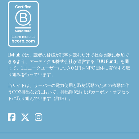
Livhubでは、読者の皆様が記事を読むだけで社会貢献に参加で
きるよう、アーティクル株式会社が運営する「
UU Fund
」を通
じて、1ユニークユーザーにつき0.1円をNPO団体に寄付する取
り組みを行っています。
当サイトは、サーバーの電力使用と取材活動のための移動に伴
うCO2排出などにおいて、排出削減およびカーボン・オフセッ
トに取り組んでいます（
詳細
）。