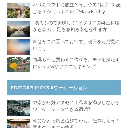
バリ島ウブドに旅立とう。心で ”良さ" を感
じるエシカルホテル「Mana Earthly
Paradise」
“あるもので美味しく” イタリアの郷土料理
から学ぶ 、足るを知る幸せな生き方
頭はそこに置いておいて。朝日をただ見に
いこう
道具も車も買わずに借りる。モノを持たず
にシェア&サブスクでキャンプ
EDITOR’S PICKS #ワーケーション
東京から好アクセス！温泉を満喫しながら
ワーケーションできる宿9選
朝にひとっ風呂浴びてから、仕事しよう！
関東のおすすめ銭湯