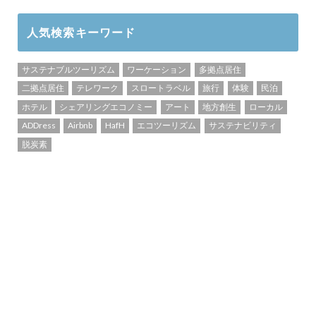
人気検索キーワード
サステナブルツーリズム
ワーケーション
多拠点居住
二拠点居住
テレワーク
スロートラベル
旅行
体験
民泊
ホテル
シェアリングエコノミー
アート
地方創生
ローカル
ADDress
Airbnb
HafH
エコツーリズム
サステナビリティ
脱炭素