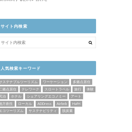
サイト内検索
人気検索キーワード
サステナブルツーリズム
ワーケーション
多拠点居住
二拠点居住
テレワーク
スロートラベル
旅行
体験
民泊
ホテル
シェアリングエコノミー
アート
地方創生
ローカル
ADDress
Airbnb
HafH
エコツーリズム
サステナビリティ
脱炭素