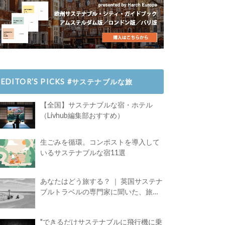
EDITOR’S PICKS #サステナブルな旅
【全国】サステナブルな宿・ホテル
（Livhub編集部おすすめ）
生ごみを循環。コンポストを導入して
いるサステナブルな宿11選
あなたはどう旅する？ ｜ 英国サステナ
ブルトラベルの専門家に聞いた、旅の
魅力
"できるだけサステナブルに飛行機に乗