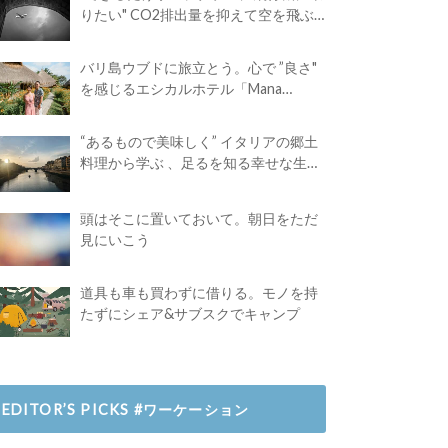
りたい" CO2排出量を抑えて空を飛ぶ
には？
バリ島ウブドに旅立とう。心で ”良さ"
を感じるエシカルホテル「Mana
Earthly Paradise」
“あるもので美味しく” イタリアの郷土
料理から学ぶ 、足るを知る幸せな生き
方
頭はそこに置いておいて。朝日をただ
見にいこう
道具も車も買わずに借りる。モノを持
たずにシェア&サブスクでキャンプ
EDITOR’S PICKS #ワーケーション