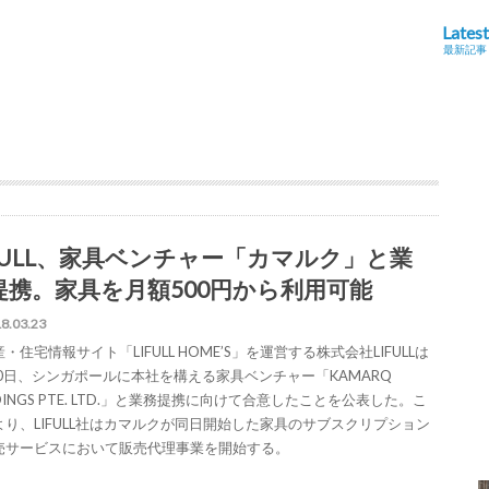
Latest
最新記事
IFULL、家具ベンチャー「カマルク」と業
提携。家具を月額500円から利用可能
8.03.23
・住宅情報サイト「LIFULL HOME’S」を運営する株式会社LIFULLは
20日、シンガポールに本社を構える家具ベンチャー「KAMARQ
DINGS PTE. LTD.」と業務提携に向けて合意したことを公表した。こ
より、LIFULL社はカマルクが同日開始した家具のサブスクリプション
売サービスにおいて販売代理事業を開始する。