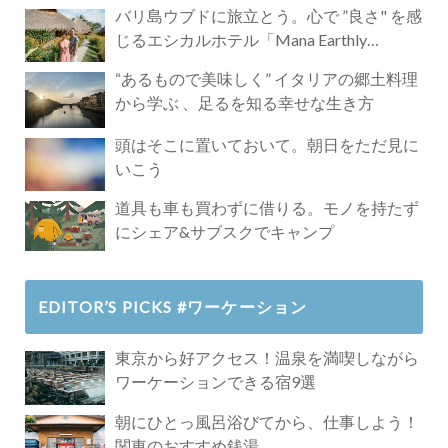
バリ島ウブドに旅立とう。心で ”良さ" を感
じるエシカルホテル「Mana Earthly
Paradise」
“あるもので美味しく” イタリアの郷土料理
から学ぶ 、足るを知る幸せな生き方
頭はそこに置いておいて。朝日をただ見に
いこう
道具も車も買わずに借りる。モノを持たず
にシェア&サブスクでキャンプ
EDITOR’S PICKS #ワーケーション
東京から好アクセス！温泉を満喫しながら
ワーケーションできる宿9選
朝にひとっ風呂浴びてから、仕事しよう！
関東のおすすめ銭湯