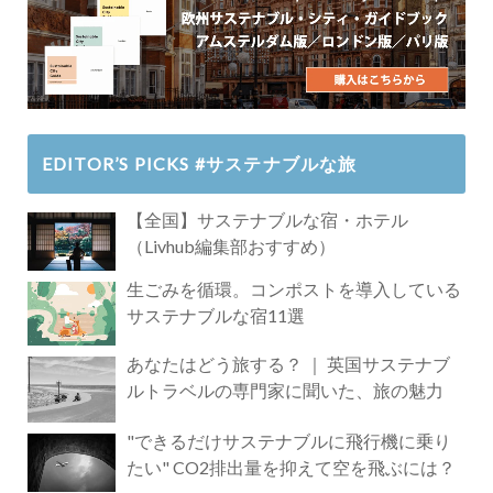
EDITOR’S PICKS #サステナブルな旅
【全国】サステナブルな宿・ホテル
（Livhub編集部おすすめ）
生ごみを循環。コンポストを導入している
サステナブルな宿11選
あなたはどう旅する？ ｜ 英国サステナブ
ルトラベルの専門家に聞いた、旅の魅力
"できるだけサステナブルに飛行機に乗り
たい" CO2排出量を抑えて空を飛ぶには？