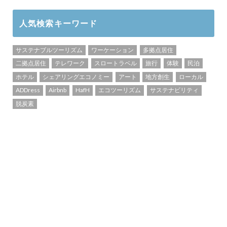
人気検索キーワード
サステナブルツーリズム
ワーケーション
多拠点居住
二拠点居住
テレワーク
スロートラベル
旅行
体験
民泊
ホテル
シェアリングエコノミー
アート
地方創生
ローカル
ADDress
Airbnb
HafH
エコツーリズム
サステナビリティ
脱炭素