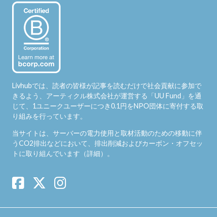
Livhubでは、読者の皆様が記事を読むだけで社会貢献に参加で
きるよう、アーティクル株式会社が運営する「
UU Fund
」を通
じて、1ユニークユーザーにつき0.1円をNPO団体に寄付する取
り組みを行っています。
当サイトは、サーバーの電力使用と取材活動のための移動に伴
うCO2排出などにおいて、排出削減およびカーボン・オフセッ
トに取り組んでいます（
詳細
）。