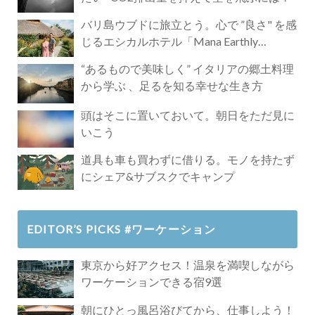
バリ島ウブドに旅立とう。心で ”良さ" を感
じるエシカルホテル「Mana Earthly
Paradise」
“あるもので美味しく” イタリアの郷土料理
から学ぶ 、足るを知る幸せな生き方
頭はそこに置いておいて。朝日をただ見に
いこう
道具も車も買わずに借りる。モノを持たず
にシェア&サブスクでキャンプ
EDITOR’S PICKS #ワーケーション
東京から好アクセス！温泉を満喫しながら
ワーケーションできる宿9選
朝にひとっ風呂浴びてから、仕事しよう！