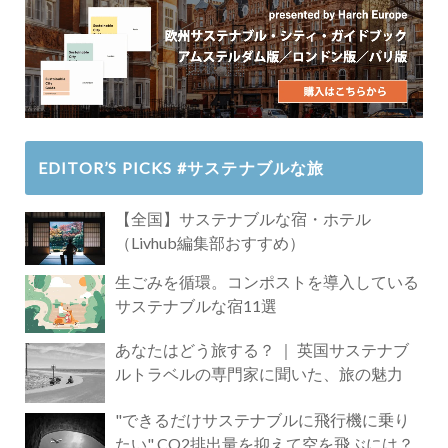
EDITOR’S PICKS #サステナブルな旅
【全国】サステナブルな宿・ホテル
（Livhub編集部おすすめ）
生ごみを循環。コンポストを導入している
サステナブルな宿11選
あなたはどう旅する？ ｜ 英国サステナブ
ルトラベルの専門家に聞いた、旅の魅力
"できるだけサステナブルに飛行機に乗り
たい" CO2排出量を抑えて空を飛ぶには？