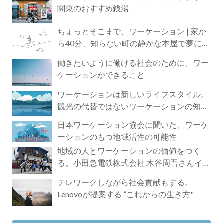
関東のおすすめ銭湯
ちょっとそこまで、ワーケーション | 家か
ら40分、知らない町の静かな本屋で夢に近
づく4時間の旅
働きたいように働ける社会のために、ワー
ケーションができること
ワーケーションは新しいライフスタイル。
観光の代替ではないワーケーションの知ら
れざる魅力
日本ワーケーション協会に聞いた、ワーケ
ーションのもつ地域活性の可能性
地域の人とワーケーションの価値をつく
る。小田急電鉄株式会社 木谷周吾さんイン
タビュー
テレワークしながら社会貢献もする。
Lenovoが提案する ”これからの生き方"