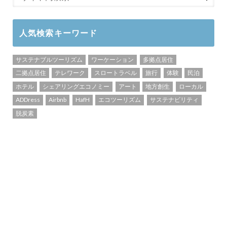
人気検索キーワード
サステナブルツーリズム
ワーケーション
多拠点居住
二拠点居住
テレワーク
スロートラベル
旅行
体験
民泊
ホテル
シェアリングエコノミー
アート
地方創生
ローカル
ADDress
Airbnb
HafH
エコツーリズム
サステナビリティ
脱炭素