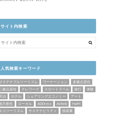
サイト内検索
人気検索キーワード
サステナブルツーリズム
ワーケーション
多拠点居住
二拠点居住
テレワーク
スロートラベル
旅行
体験
民泊
ホテル
シェアリングエコノミー
アート
地方創生
ローカル
ADDress
Airbnb
HafH
エコツーリズム
サステナビリティ
脱炭素