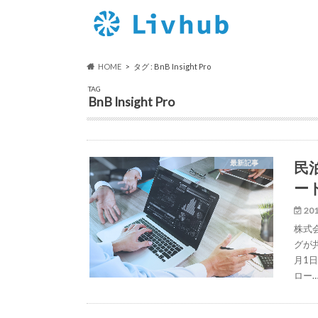
HOME
タグ : BnB Insight Pro
TAG
BnB Insight Pro
民泊
最新記事
ー
201
株式
グが共
月1
ロー