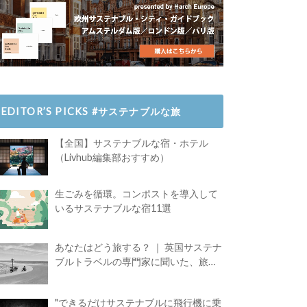
EDITOR’S PICKS #サステナブルな旅
【全国】サステナブルな宿・ホテル
（Livhub編集部おすすめ）
生ごみを循環。コンポストを導入して
いるサステナブルな宿11選
あなたはどう旅する？ ｜ 英国サステナ
ブルトラベルの専門家に聞いた、旅の
魅力
"できるだけサステナブルに飛行機に乗