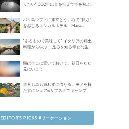
りたい" CO2排出量を抑えて空を飛ぶ
には？
バリ島ウブドに旅立とう。心で ”良さ"
を感じるエシカルホテル「Mana
Earthly Paradise」
“あるもので美味しく” イタリアの郷土
料理から学ぶ 、足るを知る幸せな生き
方
頭はそこに置いておいて。朝日をただ
見にいこう
道具も車も買わずに借りる。モノを持
たずにシェア&サブスクでキャンプ
EDITOR’S PICKS #ワーケーション