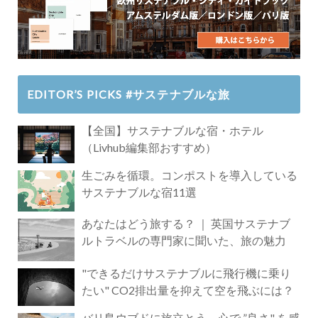
EDITOR’S PICKS #サステナブルな旅
【全国】サステナブルな宿・ホテル
（Livhub編集部おすすめ）
生ごみを循環。コンポストを導入している
サステナブルな宿11選
あなたはどう旅する？ ｜ 英国サステナブ
ルトラベルの専門家に聞いた、旅の魅力
"できるだけサステナブルに飛行機に乗り
たい" CO2排出量を抑えて空を飛ぶには？
バリ島ウブドに旅立とう。心で ”良さ" を感