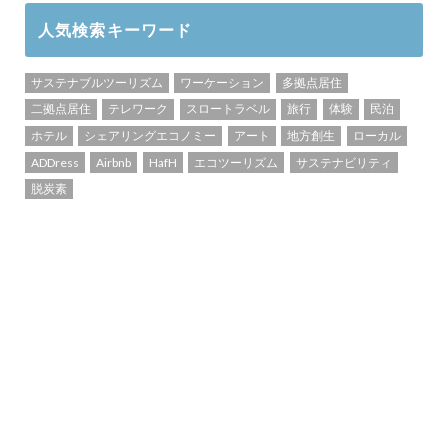
人気検索キーワード
サステナブルツーリズム
ワーケーション
多拠点居住
二拠点居住
テレワーク
スロートラベル
旅行
体験
民泊
ホテル
シェアリングエコノミー
アート
地方創生
ローカル
ADDress
Airbnb
HafH
エコツーリズム
サステナビリティ
脱炭素