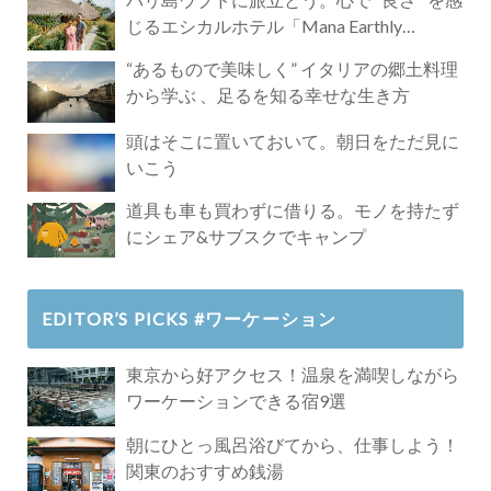
じるエシカルホテル「Mana Earthly
Paradise」
“あるもので美味しく” イタリアの郷土料理
から学ぶ 、足るを知る幸せな生き方
頭はそこに置いておいて。朝日をただ見に
いこう
道具も車も買わずに借りる。モノを持たず
にシェア&サブスクでキャンプ
EDITOR’S PICKS #ワーケーション
東京から好アクセス！温泉を満喫しながら
ワーケーションできる宿9選
朝にひとっ風呂浴びてから、仕事しよう！
関東のおすすめ銭湯