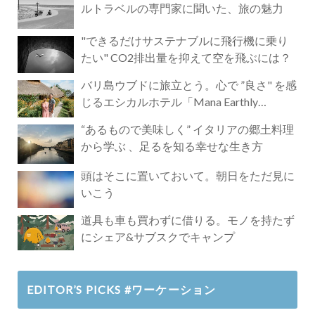
ルトラベルの専門家に聞いた、旅の魅力
"できるだけサステナブルに飛行機に乗り
たい" CO2排出量を抑えて空を飛ぶには？
バリ島ウブドに旅立とう。心で ”良さ" を感
じるエシカルホテル「Mana Earthly
Paradise」
“あるもので美味しく” イタリアの郷土料理
から学ぶ 、足るを知る幸せな生き方
頭はそこに置いておいて。朝日をただ見に
いこう
道具も車も買わずに借りる。モノを持たず
にシェア&サブスクでキャンプ
EDITOR’S PICKS #ワーケーション