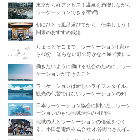
東京から好アクセス！温泉を満喫しながら
ワーケーションできる宿9選
朝にひとっ風呂浴びてから、仕事しよう！
関東のおすすめ銭湯
ちょっとそこまで、ワーケーション | 家か
ら40分、知らない町の静かな本屋で夢に近
づく4時間の旅
働きたいように働ける社会のために、ワー
ケーションができること
ワーケーションは新しいライフスタイル。
観光の代替ではないワーケーションの知ら
れざる魅力
日本ワーケーション協会に聞いた、ワーケ
ーションのもつ地域活性の可能性
地域の人とワーケーションの価値をつく
る。小田急電鉄株式会社 木谷周吾さんイン
タビュー