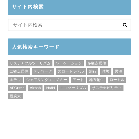
サイト内検索
人気検索キーワード
サステナブルツーリズム
ワーケーション
多拠点居住
二拠点居住
テレワーク
スロートラベル
旅行
体験
民泊
ホテル
シェアリングエコノミー
アート
地方創生
ローカル
ADDress
Airbnb
HafH
エコツーリズム
サステナビリティ
脱炭素