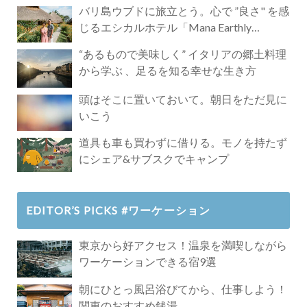
バリ島ウブドに旅立とう。心で ”良さ" を感
じるエシカルホテル「Mana Earthly
Paradise」
“あるもので美味しく” イタリアの郷土料理
から学ぶ 、足るを知る幸せな生き方
頭はそこに置いておいて。朝日をただ見に
いこう
道具も車も買わずに借りる。モノを持たず
にシェア&サブスクでキャンプ
EDITOR’S PICKS #ワーケーション
東京から好アクセス！温泉を満喫しながら
ワーケーションできる宿9選
朝にひとっ風呂浴びてから、仕事しよう！
関東のおすすめ銭湯