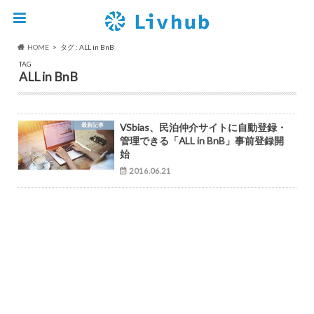
HOME
タグ : ALL in BnB
TAG
ALL in BnB
最新記事
VSbias、民泊仲介サイトに自動登録・
管理できる「ALL in BnB」事前登録開
始
2016.06.21