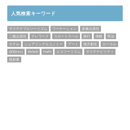
人気検索キーワード
サステナブルツーリズム
ワーケーション
多拠点居住
二拠点居住
テレワーク
スロートラベル
旅行
体験
民泊
ホテル
シェアリングエコノミー
アート
地方創生
ローカル
ADDress
Airbnb
HafH
エコツーリズム
サステナビリティ
脱炭素