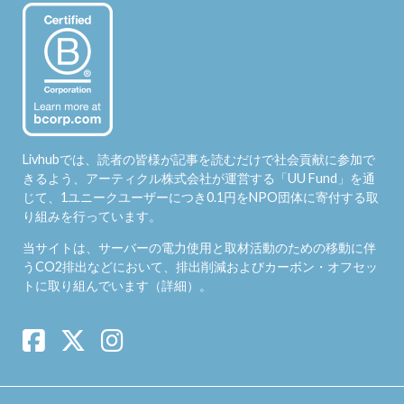
Livhubでは、読者の皆様が記事を読むだけで社会貢献に参加で
きるよう、アーティクル株式会社が運営する「
UU Fund
」を通
じて、1ユニークユーザーにつき0.1円をNPO団体に寄付する取
り組みを行っています。
当サイトは、サーバーの電力使用と取材活動のための移動に伴
うCO2排出などにおいて、排出削減およびカーボン・オフセッ
トに取り組んでいます（
詳細
）。