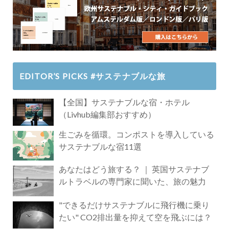
EDITOR’S PICKS #サステナブルな旅
【全国】サステナブルな宿・ホテル
（Livhub編集部おすすめ）
生ごみを循環。コンポストを導入している
サステナブルな宿11選
あなたはどう旅する？ ｜ 英国サステナブ
ルトラベルの専門家に聞いた、旅の魅力
"できるだけサステナブルに飛行機に乗り
たい" CO2排出量を抑えて空を飛ぶには？