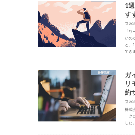
1
す
202
「ワ
いの
と、
てき
ガ
最新記事
リ
約
202
株式
ーク
した