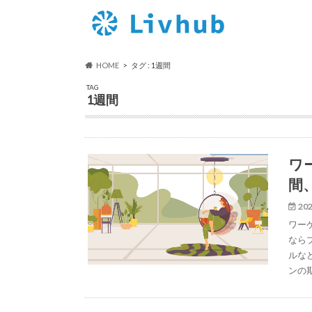
HOME
タグ : 1週間
TAG
1週間
ワ
間
202
ワー
なら
ルな
ンの