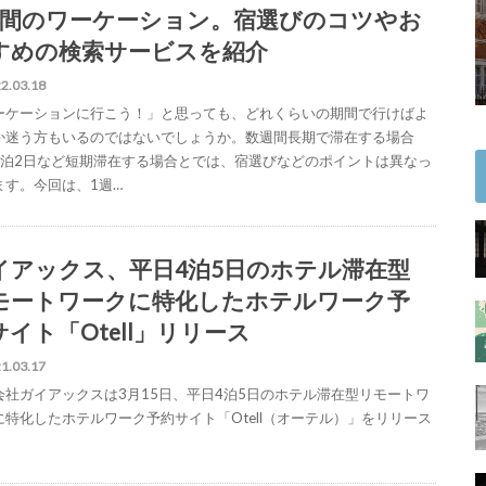
週間のワーケーション。宿選びのコツやお
すめの検索サービスを紹介
2.03.18
ーケーションに行こう！」と思っても、どれくらいの期間で行けばよ
か迷う方もいるのではないでしょうか。数週間長期で滞在する場合
1泊2日など短期滞在する場合とでは、宿選びなどのポイントは異なっ
ます。今回は、1週…
イアックス、平日4泊5日のホテル滞在型
モートワークに特化したホテルワーク予
サイト「Otell」リリース
1.03.17
会社ガイアックスは3月15日、平日4泊5日のホテル滞在型リモートワ
に特化したホテルワーク予約サイト「Otell（オーテル）」をリリース
。