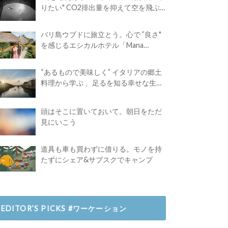
りたい" CO2排出量を抑えて空を飛ぶ
には？
バリ島ウブドに旅立とう。心で ”良さ"
を感じるエシカルホテル「Mana
Earthly Paradise」
“あるもので美味しく” イタリアの郷土
料理から学ぶ 、足るを知る幸せな生き
方
頭はそこに置いておいて。朝日をただ
見にいこう
道具も車も買わずに借りる。モノを持
たずにシェア&サブスクでキャンプ
EDITOR’S PICKS #ワーケーション