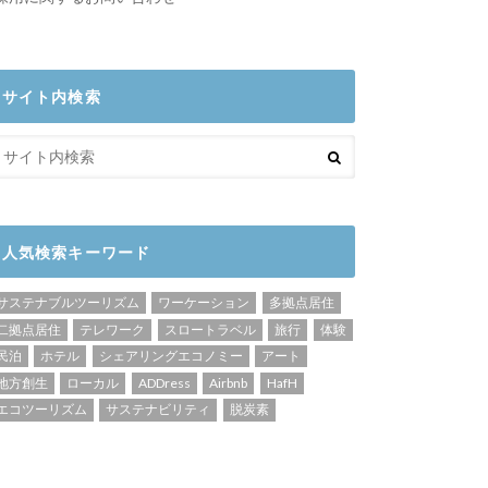
サイト内検索
人気検索キーワード
サステナブルツーリズム
ワーケーション
多拠点居住
二拠点居住
テレワーク
スロートラベル
旅行
体験
民泊
ホテル
シェアリングエコノミー
アート
地方創生
ローカル
ADDress
Airbnb
HafH
エコツーリズム
サステナビリティ
脱炭素