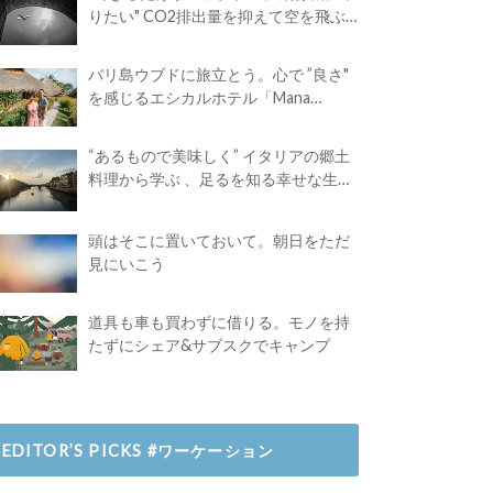
りたい" CO2排出量を抑えて空を飛ぶ
には？
バリ島ウブドに旅立とう。心で ”良さ"
を感じるエシカルホテル「Mana
Earthly Paradise」
“あるもので美味しく” イタリアの郷土
料理から学ぶ 、足るを知る幸せな生き
方
頭はそこに置いておいて。朝日をただ
見にいこう
道具も車も買わずに借りる。モノを持
たずにシェア&サブスクでキャンプ
EDITOR’S PICKS #ワーケーション