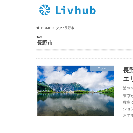
HOME
タグ : 長野市
TAG
長野市
長
コラム
エ
202
東京
数多
ショ
おす