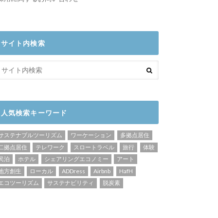
サイト内検索
人気検索キーワード
サステナブルツーリズム
ワーケーション
多拠点居住
二拠点居住
テレワーク
スロートラベル
旅行
体験
民泊
ホテル
シェアリングエコノミー
アート
地方創生
ローカル
ADDress
Airbnb
HafH
エコツーリズム
サステナビリティ
脱炭素