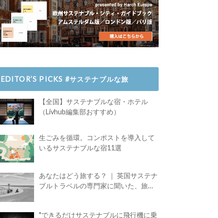
EDITOR’S PICKS #サステナブルな旅
【全国】サステナブルな宿・ホテル
（Livhub編集部おすすめ）
生ごみを循環。コンポストを導入して
いるサステナブルな宿11選
あなたはどう旅する？ ｜ 英国サステナ
ブルトラベルの専門家に聞いた、旅の
魅力
"できるだけサステナブルに飛行機に乗