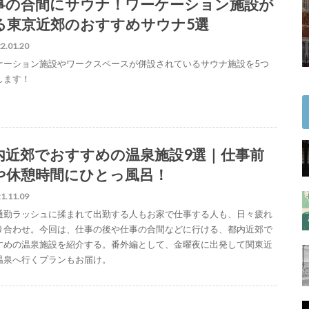
事の合間にサウナ！ワーケーション施設が
る東京近郊のおすすめサウナ5選
2.01.20
ケーション施設やワークスペースが併設されているサウナ施設を5つ
します！
内近郊でおすすめの温泉施設9選｜仕事前
や休憩時間にひとっ風呂！
1.11.09
通勤ラッシュに揉まれて出勤する人もお家で仕事する人も、日々疲れ
り合わせ。今回は、仕事の後や仕事の合間などに行ける、都内近郊で
すめの温泉施設を紹介する。番外編として、金曜夜に出発して関東近
温泉へ行くプランもお届け。