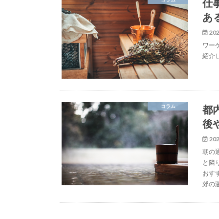
仕
あ
202
ワー
紹介
都
コラム
後
202
朝の
と隣
おす
郊の