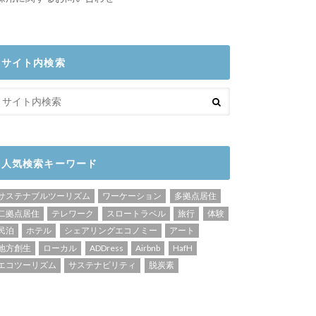
サイト内検索
人気検索キーワード
サステナブルツーリズム
ワーケーション
多拠点居住
二拠点居住
テレワーク
スロートラベル
旅行
体験
民泊
ホテル
シェアリングエコノミー
アート
地方創生
ローカル
ADDress
Airbnb
HafH
エコツーリズム
サステナビリティ
脱炭素