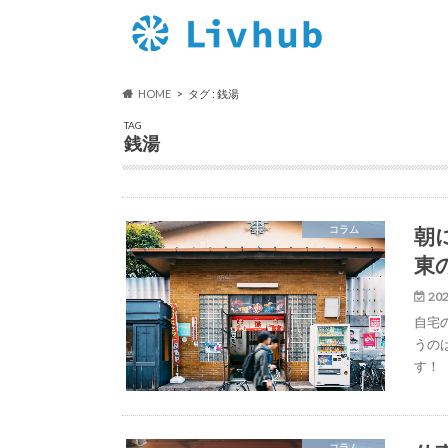
HOME
タグ : 銭湯
TAG
銭湯
朝
コラム
東
202
自宅
うの
す！
コラム