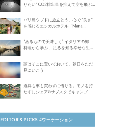
りたい" CO2排出量を抑えて空を飛ぶ
には？
バリ島ウブドに旅立とう。心で ”良さ"
を感じるエシカルホテル「Mana
Earthly Paradise」
“あるもので美味しく” イタリアの郷土
料理から学ぶ 、足るを知る幸せな生き
方
頭はそこに置いておいて。朝日をただ
見にいこう
道具も車も買わずに借りる。モノを持
たずにシェア&サブスクでキャンプ
EDITOR’S PICKS #ワーケーション