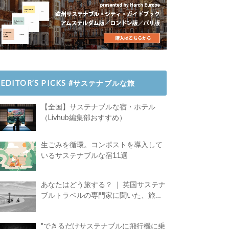
EDITOR’S PICKS #サステナブルな旅
【全国】サステナブルな宿・ホテル
（Livhub編集部おすすめ）
生ごみを循環。コンポストを導入して
いるサステナブルな宿11選
あなたはどう旅する？ ｜ 英国サステナ
ブルトラベルの専門家に聞いた、旅の
魅力
"できるだけサステナブルに飛行機に乗