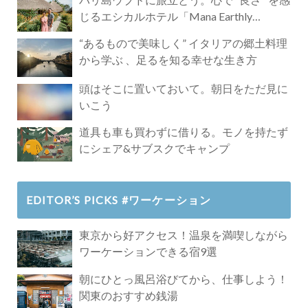
じるエシカルホテル「Mana Earthly
Paradise」
“あるもので美味しく” イタリアの郷土料理
から学ぶ 、足るを知る幸せな生き方
頭はそこに置いておいて。朝日をただ見に
いこう
道具も車も買わずに借りる。モノを持たず
にシェア&サブスクでキャンプ
EDITOR’S PICKS #ワーケーション
東京から好アクセス！温泉を満喫しながら
ワーケーションできる宿9選
朝にひとっ風呂浴びてから、仕事しよう！
関東のおすすめ銭湯