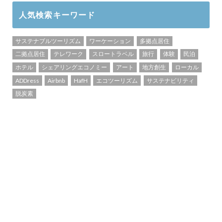
人気検索キーワード
サステナブルツーリズム
ワーケーション
多拠点居住
二拠点居住
テレワーク
スロートラベル
旅行
体験
民泊
ホテル
シェアリングエコノミー
アート
地方創生
ローカル
ADDress
Airbnb
HafH
エコツーリズム
サステナビリティ
脱炭素