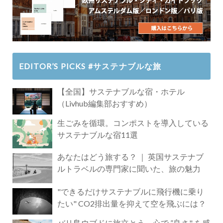
EDITOR’S PICKS #サステナブルな旅
【全国】サステナブルな宿・ホテル
（Livhub編集部おすすめ）
生ごみを循環。コンポストを導入している
サステナブルな宿11選
あなたはどう旅する？ ｜ 英国サステナブ
ルトラベルの専門家に聞いた、旅の魅力
"できるだけサステナブルに飛行機に乗り
たい" CO2排出量を抑えて空を飛ぶには？
バリ島ウブドに旅立とう。心で ”良さ" を感