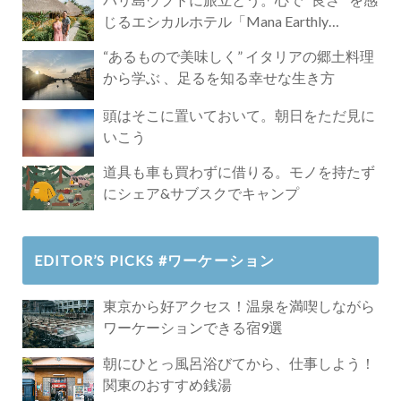
じるエシカルホテル「Mana Earthly
Paradise」
“あるもので美味しく” イタリアの郷土料理
から学ぶ 、足るを知る幸せな生き方
頭はそこに置いておいて。朝日をただ見に
いこう
道具も車も買わずに借りる。モノを持たず
にシェア&サブスクでキャンプ
EDITOR’S PICKS #ワーケーション
東京から好アクセス！温泉を満喫しながら
ワーケーションできる宿9選
朝にひとっ風呂浴びてから、仕事しよう！
関東のおすすめ銭湯