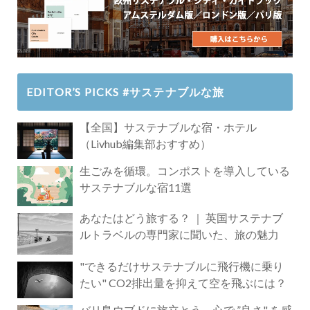
EDITOR’S PICKS #サステナブルな旅
【全国】サステナブルな宿・ホテル
（Livhub編集部おすすめ）
生ごみを循環。コンポストを導入している
サステナブルな宿11選
あなたはどう旅する？ ｜ 英国サステナブ
ルトラベルの専門家に聞いた、旅の魅力
"できるだけサステナブルに飛行機に乗り
たい" CO2排出量を抑えて空を飛ぶには？
バリ島ウブドに旅立とう。心で ”良さ" を感