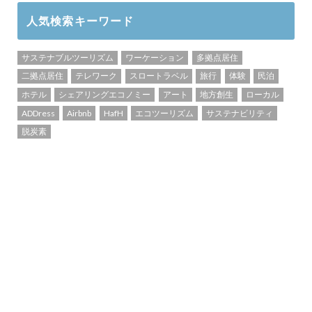
人気検索キーワード
サステナブルツーリズム
ワーケーション
多拠点居住
二拠点居住
テレワーク
スロートラベル
旅行
体験
民泊
ホテル
シェアリングエコノミー
アート
地方創生
ローカル
ADDress
Airbnb
HafH
エコツーリズム
サステナビリティ
脱炭素